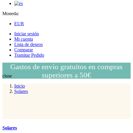
Moneda:
EUR
Iniciar sesión
Mi cuenta
Lista de deseos
Comparar
Tramitar Pedido
Gastos de envío gratuitos en compras
superiores a 50€
close
Inicio
Solares
Solares