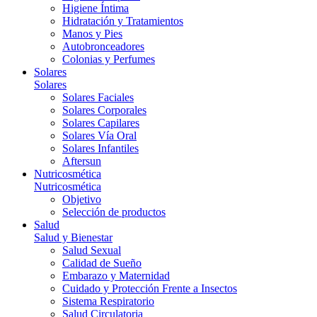
Higiene Íntima
Hidratación y Tratamientos
Manos y Pies
Autobronceadores
Colonias y Perfumes
Solares
Solares
Solares Faciales
Solares Corporales
Solares Capilares
Solares Vía Oral
Solares Infantiles
Aftersun
Nutricosmética
Nutricosmética
Objetivo
Selección de productos
Salud
Salud y Bienestar
Salud Sexual
Calidad de Sueño
Embarazo y Maternidad
Cuidado y Protección Frente a Insectos
Sistema Respiratorio
Salud Circulatoria