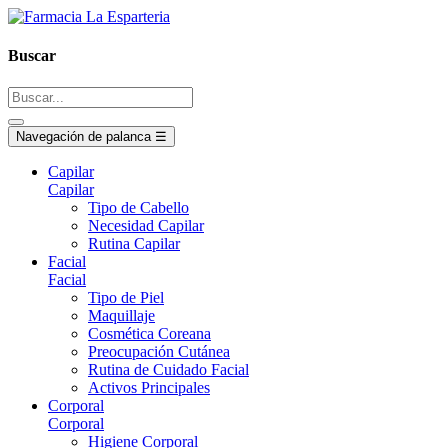
Buscar
Navegación de palanca
☰
Capilar
Capilar
Tipo de Cabello
Necesidad Capilar
Rutina Capilar
Facial
Facial
Tipo de Piel
Maquillaje
Cosmética Coreana
Preocupación Cutánea
Rutina de Cuidado Facial
Activos Principales
Corporal
Corporal
Higiene Corporal