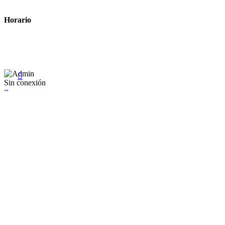
Términos y condiciones legales
Horario
Lunes a Viernes: 8:00 a 22:00
Sábado: 9:00 a 22:00

Sin conexión

×
Existente Affiliate
Ingrese a su cuenta
Recuérdame
Se te olvidó tu contraseña


Iniciar sesión
¿No tienen en cuenta? Cree uno aquí
Restablecer la contraseña