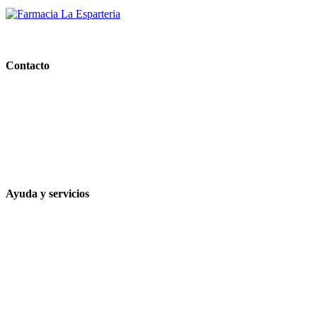
PARAFARMACIA LA ESPARTERIA
Contacto
Calle Rodríguez Marín, 8 14002, Córdoba
957 472 763
648 167 760
contacto@farmacialaesparteria.es
Ayuda y servicios
Tiempo estimado para la entrega
Métodos de pago
Política de privacidad
Política de cookies