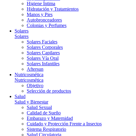
Higiene Íntima
Hidratación y Tratamientos
Manos y Pies
Autobronceadores
Colonias y Perfumes
Solares
Solares
Solares Faciales
Solares Corporales
Solares Capilares
Solares Vía Oral
Solares Infantiles
Aftersun
Nutricosmética
Nutricosmética
Objetivo
Selección de productos
Salud
Salud y Bienestar
Salud Sexual
Calidad de Sueño
Embarazo y Maternidad
Cuidado y Protección Frente a Insectos
Sistema Respiratorio
Salud Circulatoria