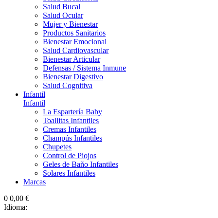
Salud Bucal
Salud Ocular
Mujer y Bienestar
Productos Sanitarios
Bienestar Emocional
Salud Cardiovascular
Bienestar Articular
Defensas / Sistema Inmune
Bienestar Digestivo
Salud Cognitiva
Infantil
Infantil
La Espartería Baby
Toallitas Infantiles
Cremas Infantiles
Champús Infantiles
Chupetes
Control de Piojos
Geles de Baño Infantiles
Solares Infantiles
Marcas
0
0,00 €
Idioma: