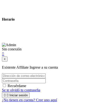
Política de cookies
Términos y condiciones legales
Horario
Lunes a Viernes: 8:00 a 22:00
Sábado: 9:00 a 22:00
Sin conexión

×
Existente Affiliate
Ingrese a su cuenta
Recuérdame
Se te olvidó tu contraseña


Iniciar sesión
¿No tienen en cuenta? Cree uno aquí