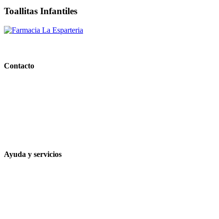
Toallitas Infantiles
PARAFARMACIA LA ESPARTERIA
Contacto
Calle Rodríguez Marín, 8 14002, Córdoba
957 472 763
648 167 760
contacto@farmacialaesparteria.es
Ayuda y servicios
Tiempo estimado para la entrega
Métodos de pago
Política de privacidad