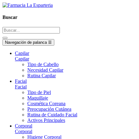
Buscar
Navegación de palanca
☰
Capilar
Capilar
Tipo de Cabello
Necesidad Capilar
Rutina Capilar
Facial
Facial
Tipo de Piel
Maquillaje
Cosmética Coreana
Preocupación Cutánea
Rutina de Cuidado Facial
Activos Principales
Corporal
Corporal
Higiene Corporal