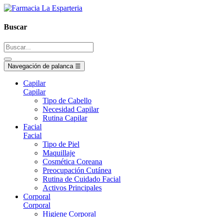
Buscar
Navegación de palanca
☰
Capilar
Capilar
Tipo de Cabello
Necesidad Capilar
Rutina Capilar
Facial
Facial
Tipo de Piel
Maquillaje
Cosmética Coreana
Preocupación Cutánea
Rutina de Cuidado Facial
Activos Principales
Corporal
Corporal
Higiene Corporal