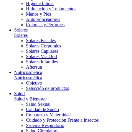
Higiene Íntima
Hidratación y Tratamientos
Manos y Pies
Autobronceadores
Colonias y Perfumes
Solares
Solares
Solares Faciales
Solares Corporales
Solares Capilares
Solares Vía Oral
Solares Infantiles
Aftersun
Nutricosmética
Nutricosmética
Objetivo
Selección de productos
Salud
Salud y Bienestar
Salud Sexual
Calidad de Sueño
Embarazo y Maternidad
Cuidado y Protección Frente a Insectos
Sistema Respiratorio
Salud Circulatoria