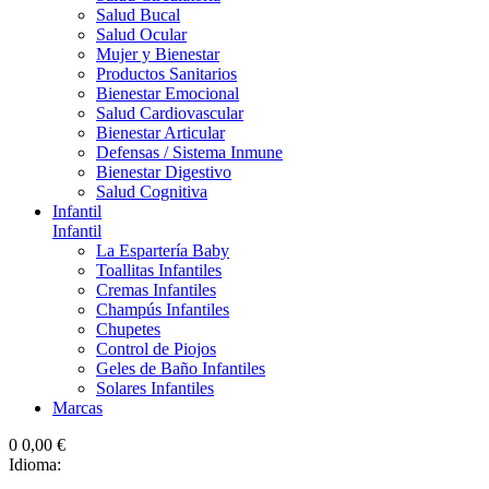
Salud Bucal
Salud Ocular
Mujer y Bienestar
Productos Sanitarios
Bienestar Emocional
Salud Cardiovascular
Bienestar Articular
Defensas / Sistema Inmune
Bienestar Digestivo
Salud Cognitiva
Infantil
Infantil
La Espartería Baby
Toallitas Infantiles
Cremas Infantiles
Champús Infantiles
Chupetes
Control de Piojos
Geles de Baño Infantiles
Solares Infantiles
Marcas
0
0,00 €
Idioma: