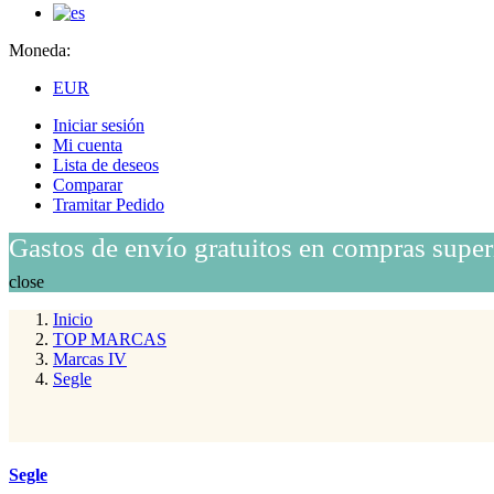
Moneda:
EUR
Iniciar sesión
Mi cuenta
Lista de deseos
Comparar
Tramitar Pedido
Gastos de envío gratuitos en compras super
close
Inicio
TOP MARCAS
Marcas IV
Segle
Segle