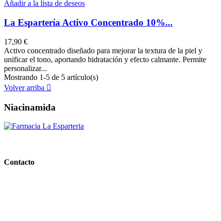
Añadir a la lista de deseos
La Espartería Activo Concentrado 10%...
17,90 €
Activo concentrado diseñado para mejorar la textura de la piel y
unificar el tono, aportando hidratación y efecto calmante. Permite
personalizar...
Mostrando 1-5 de 5 artículo(s)
Volver arriba

Niacinamida
PARAFARMACIA LA ESPARTERIA
Contacto
Calle Rodríguez Marín, 8 14002, Córdoba
957 472 763
648 167 760