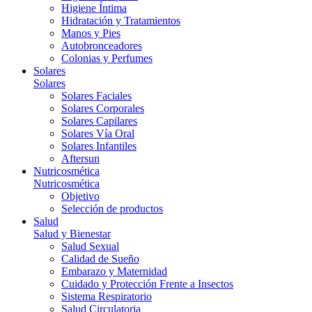
Higiene Íntima
Hidratación y Tratamientos
Manos y Pies
Autobronceadores
Colonias y Perfumes
Solares
Solares
Solares Faciales
Solares Corporales
Solares Capilares
Solares Vía Oral
Solares Infantiles
Aftersun
Nutricosmética
Nutricosmética
Objetivo
Selección de productos
Salud
Salud y Bienestar
Salud Sexual
Calidad de Sueño
Embarazo y Maternidad
Cuidado y Protección Frente a Insectos
Sistema Respiratorio
Salud Circulatoria