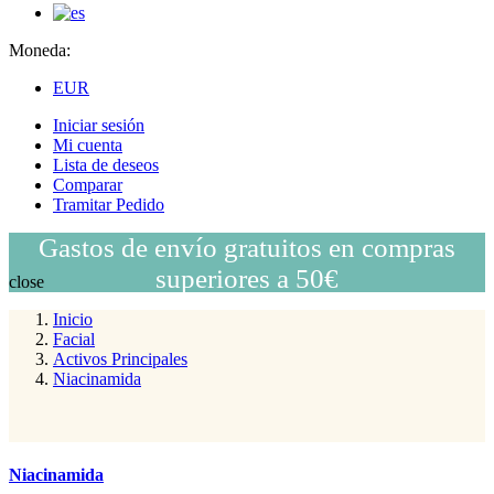
Moneda:
EUR
Iniciar sesión
Mi cuenta
Lista de deseos
Comparar
Tramitar Pedido
Gastos de envío gratuitos en compras
superiores a 50€
close
Inicio
Facial
Activos Principales
Niacinamida
Niacinamida