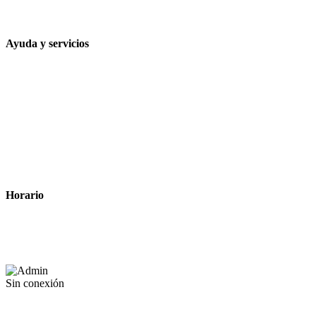
contacto@farmacialaesparteria.es
Ayuda y servicios
Tiempo estimado para la entrega
Métodos de pago
Política de privacidad
Política de cookies
Términos y condiciones legales
Horario
Lunes a Viernes: 8:00 a 22:00
Sábado: 9:00 a 22:00
Sin conexión