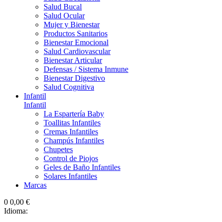
Salud Bucal
Salud Ocular
Mujer y Bienestar
Productos Sanitarios
Bienestar Emocional
Salud Cardiovascular
Bienestar Articular
Defensas / Sistema Inmune
Bienestar Digestivo
Salud Cognitiva
Infantil
Infantil
La Espartería Baby
Toallitas Infantiles
Cremas Infantiles
Champús Infantiles
Chupetes
Control de Piojos
Geles de Baño Infantiles
Solares Infantiles
Marcas
0
0,00 €
Idioma: