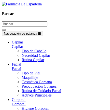
Buscar
Navegación de palanca
☰
Capilar
Capilar
Tipo de Cabello
Necesidad Capilar
Rutina Capilar
Facial
Facial
Tipo de Piel
Maquillaje
Cosmética Coreana
Preocupación Cutánea
Rutina de Cuidado Facial
Activos Principales
Corporal
Corporal
Higiene Corporal