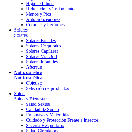
Higiene Íntima
Hidratación y Tratamientos
Manos y Pies
Autobronceadores
Colonias y Perfumes
Solares
Solares
Solares Faciales
Solares Corporales
Solares Capilares
Solares Vía Oral
Solares Infantiles
Aftersun
Nutricosmética
Nutricosmética
Objetivo
Selección de productos
Salud
Salud y Bienestar
Salud Sexual
Calidad de Sueño
Embarazo y Maternidad
Cuidado y Protección Frente a Insectos
Sistema Respiratorio
Salud Circulatoria