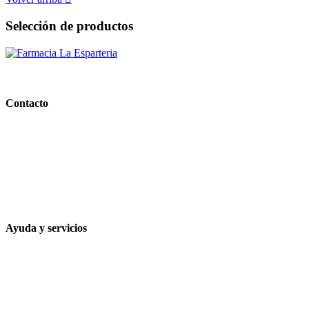
Selección de productos
PARAFARMACIA LA ESPARTERIA
Contacto
Calle Rodríguez Marín, 8 14002, Córdoba
957 472 763
648 167 760
contacto@farmacialaesparteria.es
Ayuda y servicios
Tiempo estimado para la entrega
Métodos de pago
Política de privacidad