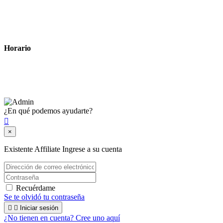
Política de cookies
Términos y condiciones legales
Horario
Lunes a Viernes: 8:00 a 22:00
Sábado: 9:00 a 22:00
¿En qué podemos ayudarte?

×
Existente Affiliate
Ingrese a su cuenta
Recuérdame
Se te olvidó tu contraseña


Iniciar sesión
¿No tienen en cuenta? Cree uno aquí