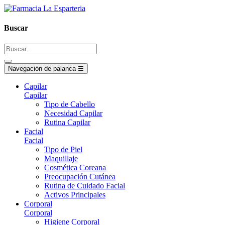
Buscar
Navegación de palanca
☰
Capilar
Capilar
Tipo de Cabello
Necesidad Capilar
Rutina Capilar
Facial
Facial
Tipo de Piel
Maquillaje
Cosmética Coreana
Preocupación Cutánea
Rutina de Cuidado Facial
Activos Principales
Corporal
Corporal
Higiene Corporal