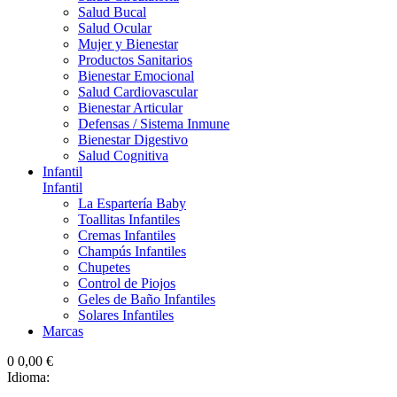
Salud Bucal
Salud Ocular
Mujer y Bienestar
Productos Sanitarios
Bienestar Emocional
Salud Cardiovascular
Bienestar Articular
Defensas / Sistema Inmune
Bienestar Digestivo
Salud Cognitiva
Infantil
Infantil
La Espartería Baby
Toallitas Infantiles
Cremas Infantiles
Champús Infantiles
Chupetes
Control de Piojos
Geles de Baño Infantiles
Solares Infantiles
Marcas
0
0,00 €
Idioma: