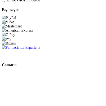
📦 Envío GRATIS desde
Pago seguro
PARAFARMACIA LA ESPARTERIA
Contacto
Calle Rodríguez Marín, 8 14002, Córdoba
957 472 763
648 167 760
contacto@farmacialaesparteria.es