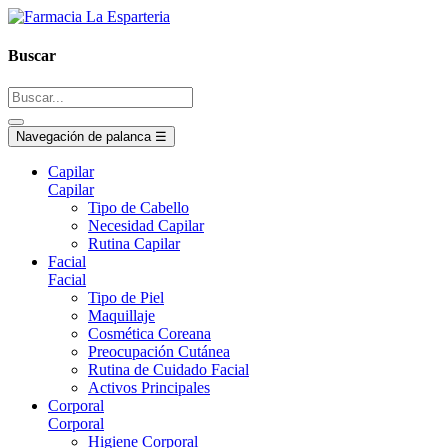
Buscar
Navegación de palanca
☰
Capilar
Capilar
Tipo de Cabello
Necesidad Capilar
Rutina Capilar
Facial
Facial
Tipo de Piel
Maquillaje
Cosmética Coreana
Preocupación Cutánea
Rutina de Cuidado Facial
Activos Principales
Corporal
Corporal
Higiene Corporal