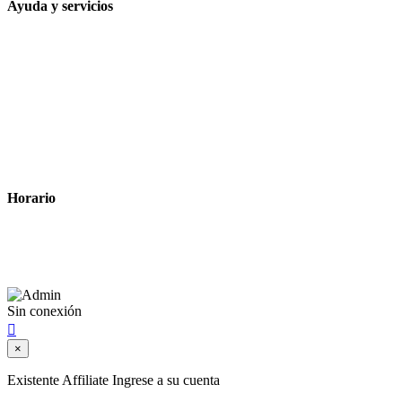
Ayuda y servicios
Tiempo estimado para la entrega
Métodos de pago
Política de privacidad
Política de cookies
Términos y condiciones legales
Horario
Lunes a Viernes: 8:00 a 22:00
Sábado: 9:00 a 22:00
Sin conexión

×
Existente Affiliate
Ingrese a su cuenta