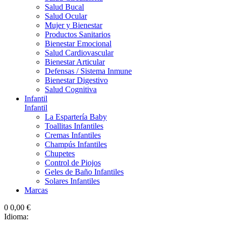
Salud Bucal
Salud Ocular
Mujer y Bienestar
Productos Sanitarios
Bienestar Emocional
Salud Cardiovascular
Bienestar Articular
Defensas / Sistema Inmune
Bienestar Digestivo
Salud Cognitiva
Infantil
Infantil
La Espartería Baby
Toallitas Infantiles
Cremas Infantiles
Champús Infantiles
Chupetes
Control de Piojos
Geles de Baño Infantiles
Solares Infantiles
Marcas
0
0,00 €
Idioma: