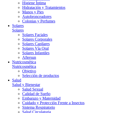
Higiene Íntima
Hidratación y Tratamientos
Manos y Pies
Autobronceadores
Colonias y Perfumes
Solares
Solares
Solares Faciales
Solares Corporales
Solares Capilares
Solares Vía Oral
Solares Infantiles
Aftersun
Nutricosmética
Nutricosmética
Objetivo
Selección de productos
Salud
Salud y Bienestar
Salud Sexual
Calidad de Sueño
Embarazo y Maternidad
Cuidado y Protección Frente a Insectos
Sistema Respiratorio
Salud Circulatoria