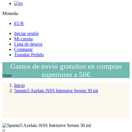
Moneda:
EUR
Iniciar sesión
Mi cuenta
Lista de deseos
Comparar
Tramitar Pedido
Gastos de envío gratuitos en compras
superiores a 50€
close
Inicio
5punto5 Azelaic-NSS Intensive Serum 30 ml
