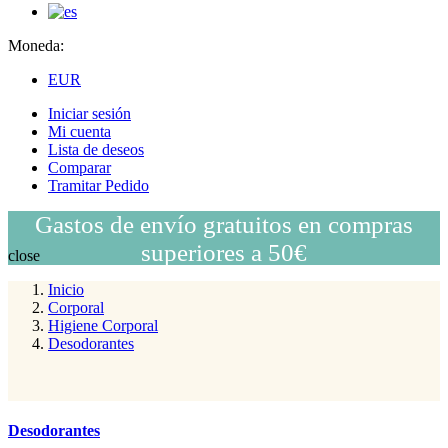
Moneda:
EUR
Iniciar sesión
Mi cuenta
Lista de deseos
Comparar
Tramitar Pedido
Gastos de envío gratuitos en compras
superiores a 50€
close
Inicio
Corporal
Higiene Corporal
Desodorantes
Desodorantes