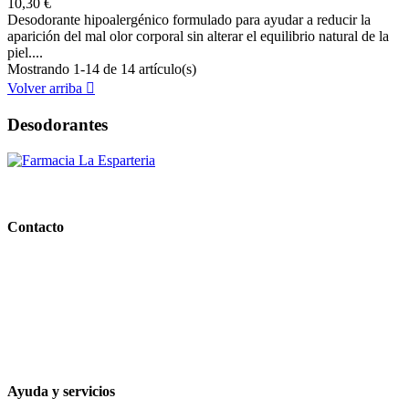
10,30 €
Desodorante hipoalergénico formulado para ayudar a reducir la
aparición del mal olor corporal sin alterar el equilibrio natural de la
piel....
Mostrando 1-14 de 14 artículo(s)
Volver arriba

Desodorantes
PARAFARMACIA LA ESPARTERIA
Contacto
Calle Rodríguez Marín, 8 14002, Córdoba
957 472 763
648 167 760
contacto@farmacialaesparteria.es
Ayuda y servicios