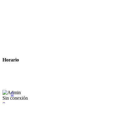
Tiempo estimado para la entrega
Métodos de pago
Política de privacidad
Política de cookies
Términos y condiciones legales
Horario
Lunes a Viernes: 8:00 a 22:00
Sábado: 9:00 a 22:00

Sin conexión

×
Existente Affiliate
Ingrese a su cuenta