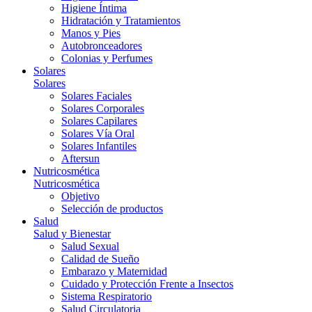
Higiene Íntima
Hidratación y Tratamientos
Manos y Pies
Autobronceadores
Colonias y Perfumes
Solares
Solares
Solares Faciales
Solares Corporales
Solares Capilares
Solares Vía Oral
Solares Infantiles
Aftersun
Nutricosmética
Nutricosmética
Objetivo
Selección de productos
Salud
Salud y Bienestar
Salud Sexual
Calidad de Sueño
Embarazo y Maternidad
Cuidado y Protección Frente a Insectos
Sistema Respiratorio
Salud Circulatoria