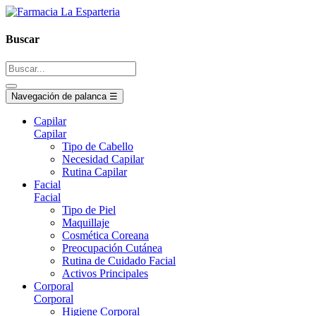
Buscar
Navegación de palanca
☰
Capilar
Capilar
Tipo de Cabello
Necesidad Capilar
Rutina Capilar
Facial
Facial
Tipo de Piel
Maquillaje
Cosmética Coreana
Preocupación Cutánea
Rutina de Cuidado Facial
Activos Principales
Corporal
Corporal
Higiene Corporal