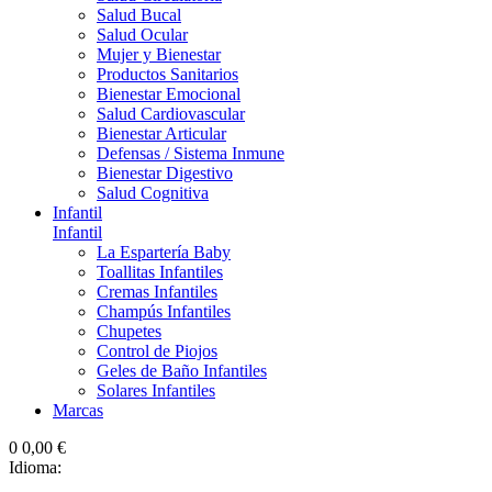
Salud Bucal
Salud Ocular
Mujer y Bienestar
Productos Sanitarios
Bienestar Emocional
Salud Cardiovascular
Bienestar Articular
Defensas / Sistema Inmune
Bienestar Digestivo
Salud Cognitiva
Infantil
Infantil
La Espartería Baby
Toallitas Infantiles
Cremas Infantiles
Champús Infantiles
Chupetes
Control de Piojos
Geles de Baño Infantiles
Solares Infantiles
Marcas
0
0,00 €
Idioma: