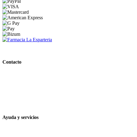
PARAFARMACIA LA ESPARTERIA
Contacto
Calle Rodríguez Marín, 8 14002, Córdoba
957 472 763
648 167 760
contacto@farmacialaesparteria.es
Ayuda y servicios
Tiempo estimado para la entrega