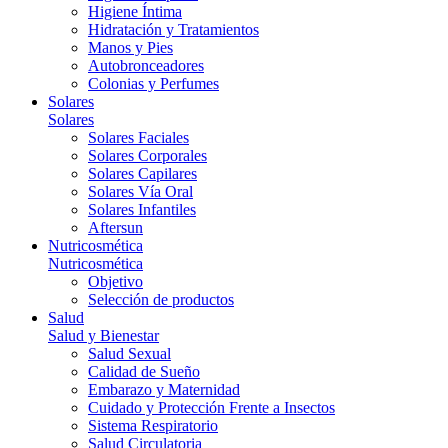
Higiene Íntima
Hidratación y Tratamientos
Manos y Pies
Autobronceadores
Colonias y Perfumes
Solares
Solares
Solares Faciales
Solares Corporales
Solares Capilares
Solares Vía Oral
Solares Infantiles
Aftersun
Nutricosmética
Nutricosmética
Objetivo
Selección de productos
Salud
Salud y Bienestar
Salud Sexual
Calidad de Sueño
Embarazo y Maternidad
Cuidado y Protección Frente a Insectos
Sistema Respiratorio
Salud Circulatoria