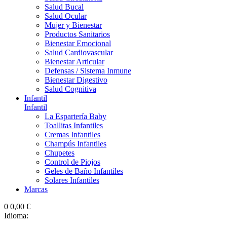
Salud Bucal
Salud Ocular
Mujer y Bienestar
Productos Sanitarios
Bienestar Emocional
Salud Cardiovascular
Bienestar Articular
Defensas / Sistema Inmune
Bienestar Digestivo
Salud Cognitiva
Infantil
Infantil
La Espartería Baby
Toallitas Infantiles
Cremas Infantiles
Champús Infantiles
Chupetes
Control de Piojos
Geles de Baño Infantiles
Solares Infantiles
Marcas
0
0,00 €
Idioma: