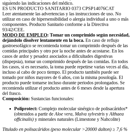
siguiendo las indicaciones del médico.
ES UN PRODUCTO SANITARIO
0373
CPSP14076CAT
Leer atentamente las advertencias y las instrucciones de uso. No
utilizar en caso de hipersensibilidad o alergia individual a uno o más
componentes. Producto Sanitario conforme a la Directiva
93/42/CEE.
MODO DE EMPLEO
:
Tomar un comprimido según necesidad,
dejándolo disolver lentamente en la boca.
En caso de reflujo
gastroesofágico se recomienda tomar un comprimido después de las
comidas principales y otro por la noche antes de acostarse. En los
casos de ardor y pesadez asociados a dificultades digestivas
(dispepsia), tomar un comprimido después de las comidas. En todos
los casos, si es necesario, la toma puede repetirse varias veces al día,
incluso al cabo de poco tiempo. El producto también puede ser
tomado por niños mayores de 6 años, con la misma posología. El
producto puede tomarse incluso durante periodos prolongados. Se
recomienda utilizar el producto antes de 6 meses desde la apertura
del frasco.
Composición:
Sustancias funcionales:
Poliprotect:
Complejo molecular sinérgico de polisacáridos*
(obtenidos a partir de
Aloe vera
,
Malva sylvestris
y
Althaea
officinalis)
y minerales naturales (Limestone y Nahcolite)
Titulado en polisacáridos (peso molecular >20000 dalton) ≥ 7,6 %