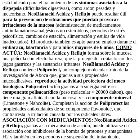
está indicado para el tratamiento de los
síntomas asociados a la
dispepsia
(dificultades digestivas), como ardor, pesadez y
meteorismo.
NeoBianacid Acidez y Reflujo
puede resultar útil
para la prevención de situaciones que puedan provocar
irritaciones de la mucosa
(administración de medicamentos
antiinflamatorios/analgésicos no esteroideos, periodos de estrés
psicofísico, cambios de estación, alimentación y estilos de vida
inadecuados). El producto también es apto para su empleo durante el
embarazo,
la
lactancia
y para
niños mayores de 6 años.
CÓMO
ACTÚA
:
NeoBianacid Acidez y Reflujo
forma sobre la mucosa
una película con efecto barrera, que la protege del contacto con los
jugos gástricos y las sustancias irritantes.
NeoBianacid Acidez y
Reflujo
contiene
Poliprotect,
un complejo molecular fruto de la
investigación de Aboca que, gracias a sus propiedades
mucoadhesivas,
reproduce la actividad protectora del moco
fisiológico.
Poliprotect
actúa gracias a la sinergia entre su
componente polisacarídico
(peso molecular > 20000 dalton), que
tiene una gran afinidad con la mucosa, y su
componente mineral
(Limestone y Nahcolite). Completan la acción de
Poliprotect
las
propiedades antioxidantes de su componente flavonoide, que
contrarresta la irritación causada por los radicales libres.
ASOCIACIÓN CON MEDICAMENTOS
:
NeoBianacid Acidez
y Reflujo,
gracias a su mecanismo de acción, puede utilizarse en
asociación con inhibidores de la bomba de protones y antagonistas
H2 y también en los periodos de suspensión del tratamiento,