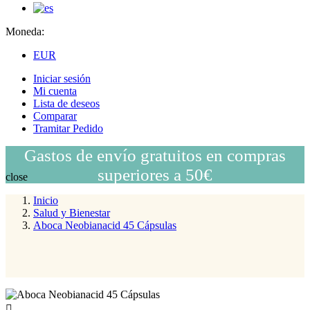
Moneda:
EUR
Iniciar sesión
Mi cuenta
Lista de deseos
Comparar
Tramitar Pedido
Gastos de envío gratuitos en compras
superiores a 50€
close
Inicio
Salud y Bienestar
Aboca Neobianacid 45 Cápsulas
