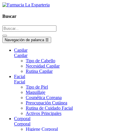
Buscar
Navegación de palanca
☰
Capilar
Capilar
Tipo de Cabello
Necesidad Capilar
Rutina Capilar
Facial
Facial
Tipo de Piel
Maquillaje
Cosmética Coreana
Preocupación Cutánea
Rutina de Cuidado Facial
Activos Principales
Corporal
Corporal
Higiene Corporal