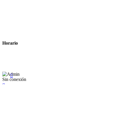
Métodos de pago
Política de privacidad
Política de cookies
Términos y condiciones legales
Horario
Lunes a Viernes: 8:00 a 22:00
Sábado: 9:00 a 22:00

Sin conexión

×
Existente Affiliate
Ingrese a su cuenta
Recuérdame