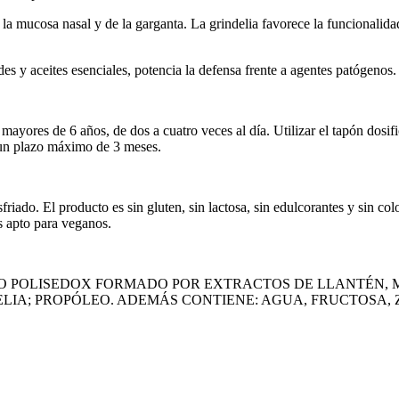
e la mucosa nasal y de la garganta. La grindelia favorece la funcionalida
es y aceites esenciales, potencia la defensa frente a agentes patógenos.
ayores de 6 años, de dos a cuatro veces al día. Utilizar el tapón dosifi
n un plazo máximo de 3 meses.
esfriado. El producto es sin gluten, sin lactosa, sin edulcorantes y sin 
s apto para veganos.
JO POLISEDOX FORMADO POR EXTRACTOS DE LLANTÉN, M
DELIA; PROPÓLEO. ADEMÁS CONTIENE: AGUA, FRUCTOSA,