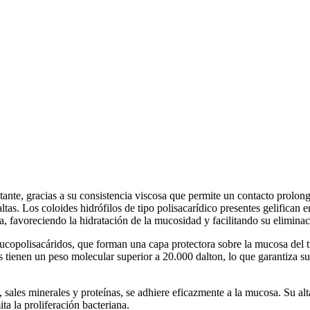
te, gracias a su consistencia viscosa que permite un contacto prolonga
s altas. Los coloides hidrófilos de tipo polisacarídico presentes gelific
a, favoreciendo la hidratación de la mucosidad y facilitando su eliminac
ucopolisacáridos, que forman una capa protectora sobre la mucosa del trac
tienen un peso molecular superior a 20.000 dalton, lo que garantiza su
s, sales minerales y proteínas, se adhiere eficazmente a la mucosa. Su a
ta la proliferación bacteriana.