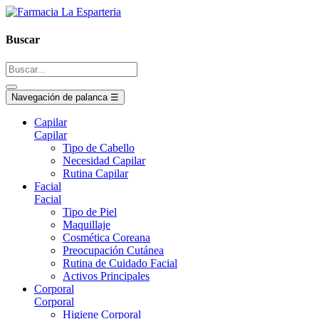
Buscar
Navegación de palanca
☰
Capilar
Capilar
Tipo de Cabello
Necesidad Capilar
Rutina Capilar
Facial
Facial
Tipo de Piel
Maquillaje
Cosmética Coreana
Preocupación Cutánea
Rutina de Cuidado Facial
Activos Principales
Corporal
Corporal
Higiene Corporal