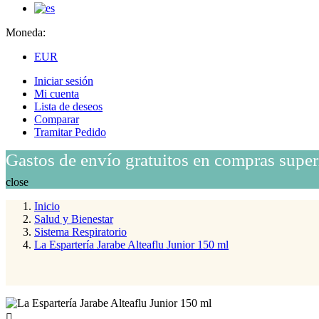
Moneda:
EUR
Iniciar sesión
Mi cuenta
Lista de deseos
Comparar
Tramitar Pedido
Gastos de envío gratuitos en compras super
close
Inicio
Salud y Bienestar
Sistema Respiratorio
La Espartería Jarabe Alteaflu Junior 150 ml
