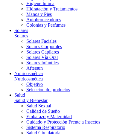
Higiene Íntima
Hidratación y Tratamientos
Manos y Pies
Autobronceadores
Colonias y Perfumes
Solares
Solares
Solares Faciales
Solares Corporales
Solares Capilares
Solares Vía Oral
Solares Infantiles
Aftersun
Nutricosmética
Nutricosmética
Objetivo
Selección de productos
Salud
Salud y Bienestar
Salud Sexual
Calidad de Sueño
Embarazo y Maternidad
Cuidado y Protección Frente a Insectos
Sistema Respiratorio
Salud Circulatoria