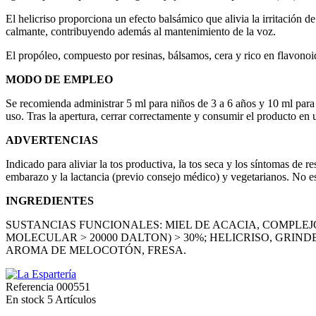
El helicriso proporciona un efecto balsámico que alivia la irritación d
calmante, contribuyendo además al mantenimiento de la voz.
El propóleo, compuesto por resinas, bálsamos, cera y rico en flavonoid
MODO DE EMPLEO
Se recomienda administrar 5 ml para niños de 3 a 6 años y 10 ml para m
uso. Tras la apertura, cerrar correctamente y consumir el producto e
ADVERTENCIAS
Indicado para aliviar la tos productiva, la tos seca y los síntomas de r
embarazo y la lactancia (previo consejo médico) y vegetarianos. No e
INGREDIENTES
SUSTANCIAS FUNCIONALES: MIEL DE ACACIA, COMPLE
MOLECULAR > 20000 DALTON) > 30%; HELICRISO, GRIN
AROMA DE MELOCOTÓN, FRESA.
Referencia
000551
En stock
5 Artículos