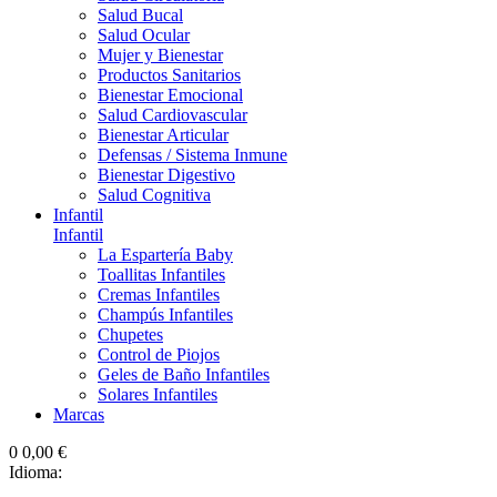
Salud Bucal
Salud Ocular
Mujer y Bienestar
Productos Sanitarios
Bienestar Emocional
Salud Cardiovascular
Bienestar Articular
Defensas / Sistema Inmune
Bienestar Digestivo
Salud Cognitiva
Infantil
Infantil
La Espartería Baby
Toallitas Infantiles
Cremas Infantiles
Champús Infantiles
Chupetes
Control de Piojos
Geles de Baño Infantiles
Solares Infantiles
Marcas
0
0,00 €
Idioma: