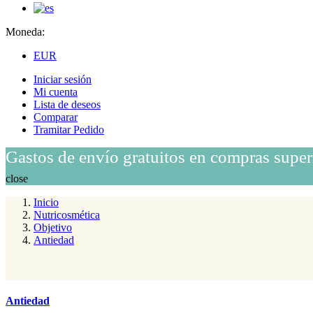
Moneda:
EUR
Iniciar sesión
Mi cuenta
Lista de deseos
Comparar
Tramitar Pedido
Gastos de envío gratuitos en compras super
close
Inicio
Nutricosmética
Objetivo
Antiedad
Antiedad