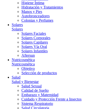
Higiene Íntima
Hidratación y Tratamientos
Manos y Pies
Autobronceadores
Colonias y Perfumes
Solares
Solares
Solares Faciales
Solares Corporales
Solares Capilares
Solares Vía Oral
Solares Infantiles
Aftersun
Nutricosmética
Nutricosmética
Objetivo
Selección de productos
Salud
Salud y Bienestar
Salud Sexual
Calidad de Sueño
Embarazo y Maternidad
Cuidado y Protección Frente a Insectos
Sistema Respiratorio
Salud Circulatoria