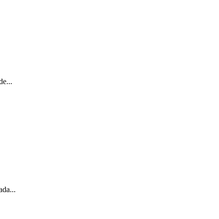
e...
ada...