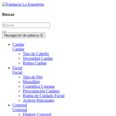
Buscar
Navegación de palanca
☰
Capilar
Capilar
Tipo de Cabello
Necesidad Capilar
Rutina Capilar
Facial
Facial
Tipo de Piel
Maquillaje
Cosmética Coreana
Preocupación Cutánea
Rutina de Cuidado Facial
Activos Principales
Corporal
Corporal
Higiene Corporal