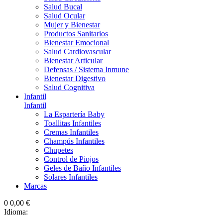
Salud Bucal
Salud Ocular
Mujer y Bienestar
Productos Sanitarios
Bienestar Emocional
Salud Cardiovascular
Bienestar Articular
Defensas / Sistema Inmune
Bienestar Digestivo
Salud Cognitiva
Infantil
Infantil
La Espartería Baby
Toallitas Infantiles
Cremas Infantiles
Champús Infantiles
Chupetes
Control de Piojos
Geles de Baño Infantiles
Solares Infantiles
Marcas
0
0,00 €
Idioma: