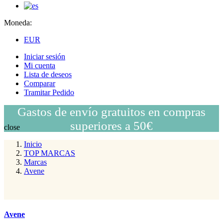
Moneda:
EUR
Iniciar sesión
Mi cuenta
Lista de deseos
Comparar
Tramitar Pedido
Gastos de envío gratuitos en compras
superiores a 50€
close
Inicio
TOP MARCAS
Marcas
Avene
Avene