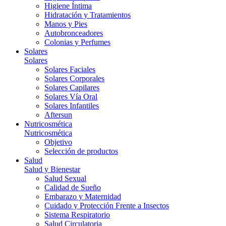
Higiene Íntima
Hidratación y Tratamientos
Manos y Pies
Autobronceadores
Colonias y Perfumes
Solares
Solares
Solares Faciales
Solares Corporales
Solares Capilares
Solares Vía Oral
Solares Infantiles
Aftersun
Nutricosmética
Nutricosmética
Objetivo
Selección de productos
Salud
Salud y Bienestar
Salud Sexual
Calidad de Sueño
Embarazo y Maternidad
Cuidado y Protección Frente a Insectos
Sistema Respiratorio
Salud Circulatoria