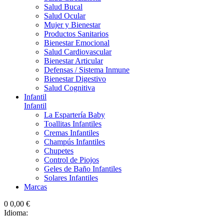
Salud Bucal
Salud Ocular
Mujer y Bienestar
Productos Sanitarios
Bienestar Emocional
Salud Cardiovascular
Bienestar Articular
Defensas / Sistema Inmune
Bienestar Digestivo
Salud Cognitiva
Infantil
Infantil
La Espartería Baby
Toallitas Infantiles
Cremas Infantiles
Champús Infantiles
Chupetes
Control de Piojos
Geles de Baño Infantiles
Solares Infantiles
Marcas
0
0,00 €
Idioma: