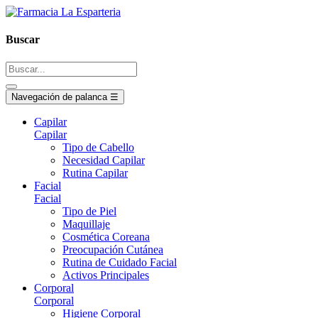
Buscar
Navegación de palanca
☰
Capilar
Capilar
Tipo de Cabello
Necesidad Capilar
Rutina Capilar
Facial
Facial
Tipo de Piel
Maquillaje
Cosmética Coreana
Preocupación Cutánea
Rutina de Cuidado Facial
Activos Principales
Corporal
Corporal
Higiene Corporal