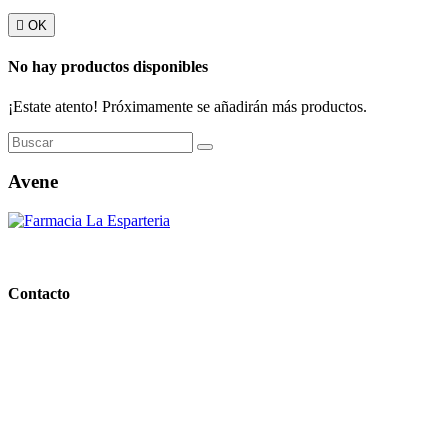

OK
No hay productos disponibles
¡Estate atento! Próximamente se añadirán más productos.
Avene
PARAFARMACIA LA ESPARTERIA
Contacto
Calle Rodríguez Marín, 8 14002, Córdoba
957 472 763
648 167 760
contacto@farmacialaesparteria.es