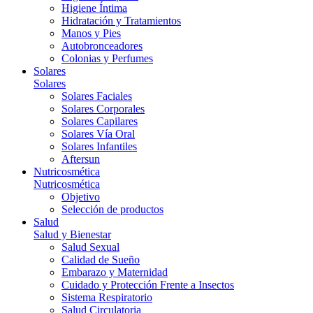
Higiene Íntima
Hidratación y Tratamientos
Manos y Pies
Autobronceadores
Colonias y Perfumes
Solares
Solares
Solares Faciales
Solares Corporales
Solares Capilares
Solares Vía Oral
Solares Infantiles
Aftersun
Nutricosmética
Nutricosmética
Objetivo
Selección de productos
Salud
Salud y Bienestar
Salud Sexual
Calidad de Sueño
Embarazo y Maternidad
Cuidado y Protección Frente a Insectos
Sistema Respiratorio
Salud Circulatoria