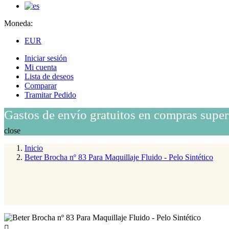
Moneda:
EUR
Iniciar sesión
Mi cuenta
Lista de deseos
Comparar
Tramitar Pedido
Gastos de envío gratuitos en compras super
close
Inicio
Beter Brocha nº 83 Para Maquillaje Fluido - Pelo Sintético
