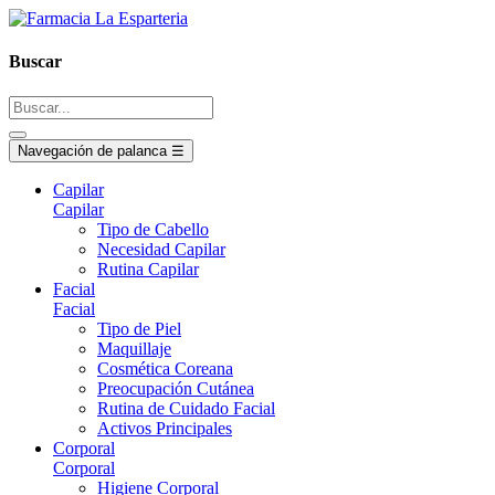
Buscar
Navegación de palanca
☰
Capilar
Capilar
Tipo de Cabello
Necesidad Capilar
Rutina Capilar
Facial
Facial
Tipo de Piel
Maquillaje
Cosmética Coreana
Preocupación Cutánea
Rutina de Cuidado Facial
Activos Principales
Corporal
Corporal
Higiene Corporal