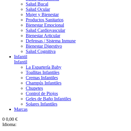
Salud Bucal
Salud Ocular
Mujer y Bienestar
Productos Sanitarios
Bienestar Emocional
Salud Cardiovascular
Bienestar Articular
Defensas / Sistema Inmune
Bienestar Digestivo
Salud Cognitiva
Infantil
Infantil
La Espartería Baby
Toallitas Infantiles
Cremas Infantiles
Champús Infantiles
Chupetes
Control de Piojos
Geles de Baño Infantiles
Solares Infantiles
Marcas
0
0,00 €
Idioma: