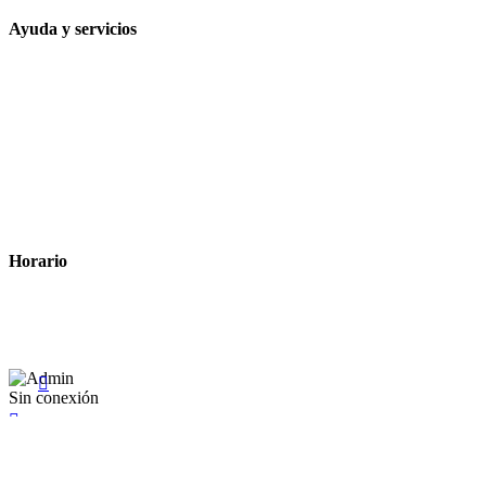
Ayuda y servicios
Tiempo estimado para la entrega
Métodos de pago
Política de privacidad
Política de cookies
Términos y condiciones legales
Horario
Lunes a Viernes: 8:00 a 22:00
Sábado: 9:00 a 22:00

Sin conexión

×
Existente Affiliate
Ingrese a su cuenta