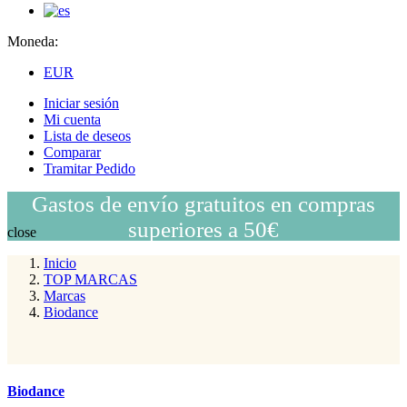
Moneda:
EUR
Iniciar sesión
Mi cuenta
Lista de deseos
Comparar
Tramitar Pedido
Gastos de envío gratuitos en compras
superiores a 50€
close
Inicio
TOP MARCAS
Marcas
Biodance
Biodance