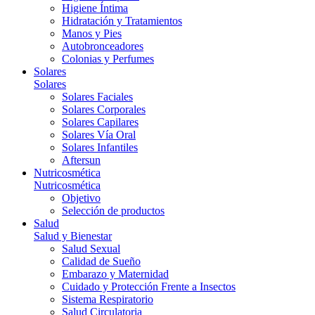
Higiene Íntima
Hidratación y Tratamientos
Manos y Pies
Autobronceadores
Colonias y Perfumes
Solares
Solares
Solares Faciales
Solares Corporales
Solares Capilares
Solares Vía Oral
Solares Infantiles
Aftersun
Nutricosmética
Nutricosmética
Objetivo
Selección de productos
Salud
Salud y Bienestar
Salud Sexual
Calidad de Sueño
Embarazo y Maternidad
Cuidado y Protección Frente a Insectos
Sistema Respiratorio
Salud Circulatoria