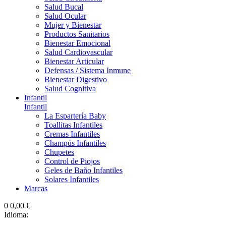
Salud Bucal
Salud Ocular
Mujer y Bienestar
Productos Sanitarios
Bienestar Emocional
Salud Cardiovascular
Bienestar Articular
Defensas / Sistema Inmune
Bienestar Digestivo
Salud Cognitiva
Infantil
Infantil
La Espartería Baby
Toallitas Infantiles
Cremas Infantiles
Champús Infantiles
Chupetes
Control de Piojos
Geles de Baño Infantiles
Solares Infantiles
Marcas
0
0,00 €
Idioma: