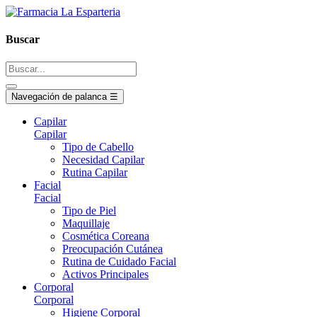
Buscar
Navegación de palanca
☰
Capilar
Capilar
Tipo de Cabello
Necesidad Capilar
Rutina Capilar
Facial
Facial
Tipo de Piel
Maquillaje
Cosmética Coreana
Preocupación Cutánea
Rutina de Cuidado Facial
Activos Principales
Corporal
Corporal
Higiene Corporal