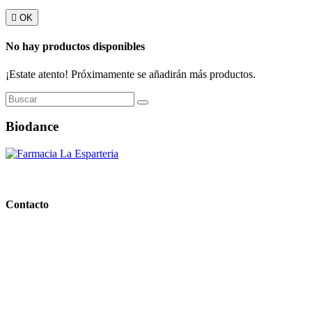

OK
No hay productos disponibles
¡Estate atento! Próximamente se añadirán más productos.
Biodance
PARAFARMACIA LA ESPARTERIA
Contacto
Calle Rodríguez Marín, 8 14002, Córdoba
957 472 763
648 167 760
contacto@farmacialaesparteria.es