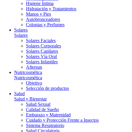
Higiene Íntima
Hidratación y Tratamientos
Manos y Pies
Autobronceadores
Colonias y Perfumes
Solares
Solares
Solares Faciales
Solares Corporales
Solares Capilares
Solares Vía Oral
Solares Infantiles
Aftersun
Nutricosmética
Nutricosmética
Objetivo
Selección de productos
Salud
Salud y Bienestar
Salud Sexual
Calidad de Sueño
Embarazo y Maternidad
Cuidado y Protección Frente a Insectos
Sistema Respiratorio
Salud Circulatoria