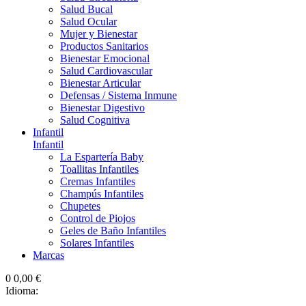
Salud Bucal
Salud Ocular
Mujer y Bienestar
Productos Sanitarios
Bienestar Emocional
Salud Cardiovascular
Bienestar Articular
Defensas / Sistema Inmune
Bienestar Digestivo
Salud Cognitiva
Infantil
Infantil
La Espartería Baby
Toallitas Infantiles
Cremas Infantiles
Champús Infantiles
Chupetes
Control de Piojos
Geles de Baño Infantiles
Solares Infantiles
Marcas
0
0,00 €
Idioma: