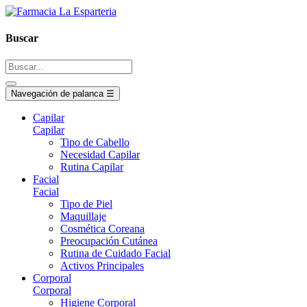
Buscar
Navegación de palanca
☰
Capilar
Capilar
Tipo de Cabello
Necesidad Capilar
Rutina Capilar
Facial
Facial
Tipo de Piel
Maquillaje
Cosmética Coreana
Preocupación Cutánea
Rutina de Cuidado Facial
Activos Principales
Corporal
Corporal
Higiene Corporal