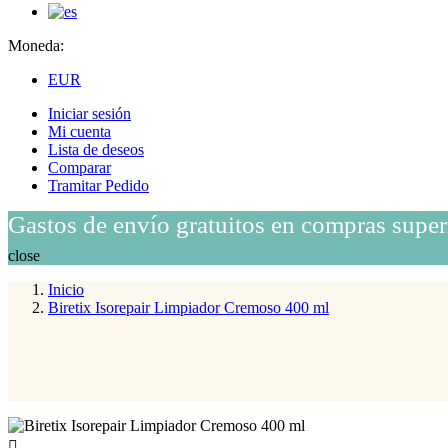
Moneda:
EUR
Iniciar sesión
Mi cuenta
Lista de deseos
Comparar
Tramitar Pedido
Gastos de envío gratuitos en compras super
close
Inicio
Biretix Isorepair Limpiador Cremoso 400 ml
