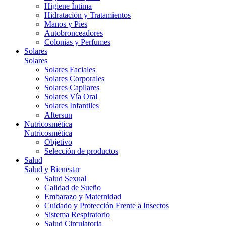
Higiene Íntima
Hidratación y Tratamientos
Manos y Pies
Autobronceadores
Colonias y Perfumes
Solares
Solares
Solares Faciales
Solares Corporales
Solares Capilares
Solares Vía Oral
Solares Infantiles
Aftersun
Nutricosmética
Nutricosmética
Objetivo
Selección de productos
Salud
Salud y Bienestar
Salud Sexual
Calidad de Sueño
Embarazo y Maternidad
Cuidado y Protección Frente a Insectos
Sistema Respiratorio
Salud Circulatoria