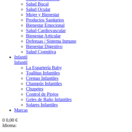
Salud Bucal
Salud Ocular
Mujer y Bienestar
Productos Sanitarios
Bienestar Emocional
Salud Cardiovascular
Bienestar Articular
Defensas / Sistema Inmune
Bienestar Digestivo
Salud Cognitiva
Infantil
Infantil
La Espartería Baby
Toallitas Infantiles
Cremas Infantiles
Champús Infantiles
Chupetes
Control de Piojos
Geles de Baño Infantiles
Solares Infantiles
Marcas
0
0,00 €
Idioma: