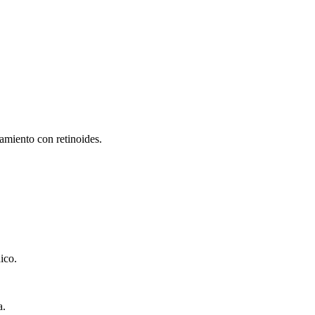
tamiento con retinoides.
ico.
a.