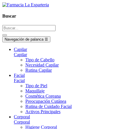
Buscar
Navegación de palanca
☰
Capilar
Capilar
Tipo de Cabello
Necesidad Capilar
Rutina Capilar
Facial
Facial
Tipo de Piel
Maquillaje
Cosmética Coreana
Preocupación Cutánea
Rutina de Cuidado Facial
Activos Principales
Corporal
Corporal
Higiene Corporal