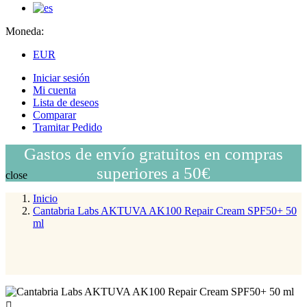
Moneda:
EUR
Iniciar sesión
Mi cuenta
Lista de deseos
Comparar
Tramitar Pedido
Gastos de envío gratuitos en compras
superiores a 50€
close
Inicio
Cantabria Labs AKTUVA AK100 Repair Cream SPF50+ 50
ml
