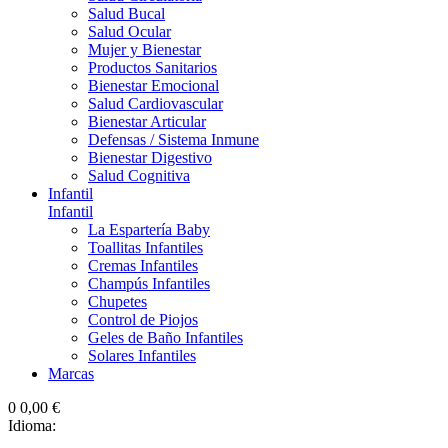
Salud Bucal
Salud Ocular
Mujer y Bienestar
Productos Sanitarios
Bienestar Emocional
Salud Cardiovascular
Bienestar Articular
Defensas / Sistema Inmune
Bienestar Digestivo
Salud Cognitiva
Infantil
Infantil
La Espartería Baby
Toallitas Infantiles
Cremas Infantiles
Champús Infantiles
Chupetes
Control de Piojos
Geles de Baño Infantiles
Solares Infantiles
Marcas
0
0,00 €
Idioma: