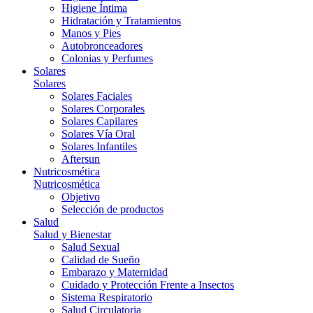
Higiene Íntima
Hidratación y Tratamientos
Manos y Pies
Autobronceadores
Colonias y Perfumes
Solares
Solares
Solares Faciales
Solares Corporales
Solares Capilares
Solares Vía Oral
Solares Infantiles
Aftersun
Nutricosmética
Nutricosmética
Objetivo
Selección de productos
Salud
Salud y Bienestar
Salud Sexual
Calidad de Sueño
Embarazo y Maternidad
Cuidado y Protección Frente a Insectos
Sistema Respiratorio
Salud Circulatoria