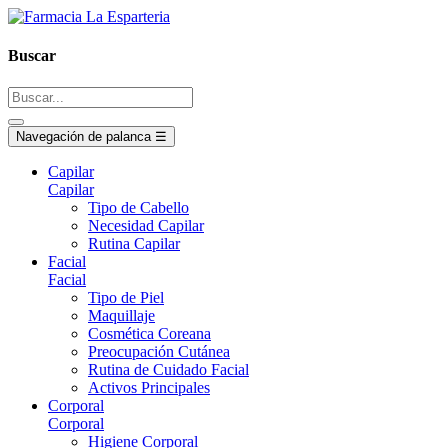
Buscar
Navegación de palanca
☰
Capilar
Capilar
Tipo de Cabello
Necesidad Capilar
Rutina Capilar
Facial
Facial
Tipo de Piel
Maquillaje
Cosmética Coreana
Preocupación Cutánea
Rutina de Cuidado Facial
Activos Principales
Corporal
Corporal
Higiene Corporal