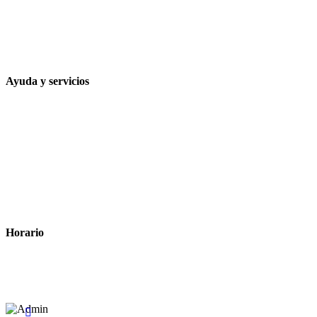
957 472 763
648 167 760
contacto@farmacialaesparteria.es
Ayuda y servicios
Tiempo estimado para la entrega
Métodos de pago
Política de privacidad
Política de cookies
Términos y condiciones legales
Horario
Lunes a Viernes: 8:00 a 22:00
Sábado: 9:00 a 22:00
