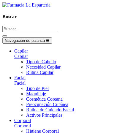
Buscar
Navegación de palanca
☰
Capilar
Capilar
Tipo de Cabello
Necesidad Capilar
Rutina Capilar
Facial
Facial
Tipo de Piel
Maquillaje
Cosmética Coreana
Preocupación Cutánea
Rutina de Cuidado Facial
Activos Principales
Corporal
Corporal
Higiene Corporal