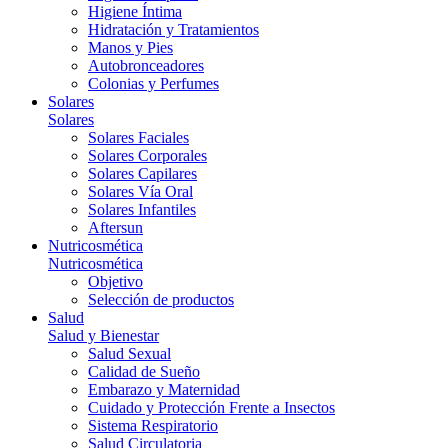
Higiene Íntima
Hidratación y Tratamientos
Manos y Pies
Autobronceadores
Colonias y Perfumes
Solares
Solares
Solares Faciales
Solares Corporales
Solares Capilares
Solares Vía Oral
Solares Infantiles
Aftersun
Nutricosmética
Nutricosmética
Objetivo
Selección de productos
Salud
Salud y Bienestar
Salud Sexual
Calidad de Sueño
Embarazo y Maternidad
Cuidado y Protección Frente a Insectos
Sistema Respiratorio
Salud Circulatoria