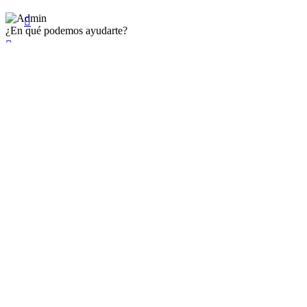

¿En qué podemos ayudarte?

×
Existente Affiliate
Ingrese a su cuenta
Recuérdame
Se te olvidó tu contraseña


Iniciar sesión
¿No tienen en cuenta? Cree uno aquí
Restablecer la contraseña


Restablecer la contraseña
Nuevo registro de cuenta
Mr.
Mrs.