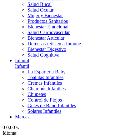
Salud Bucal
Salud Ocular
Mujer y Bienestar
Productos Sanitarios
Bienestar Emocional
Salud Cardiovascular
Bienestar Articular
Defensas / Sistema Inmune
Bienestar Digestivo
Salud Cognitiva
Infantil
Infantil
La Espartería Baby
Toallitas Infantiles
Cremas Infantiles
Champús Infantiles
Chupetes
Control de Piojos
Geles de Baño Infantiles
Solares Infantiles
Marcas
0
0,00 €
Idioma: