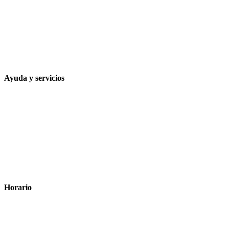
Calle Rodríguez Marín, 8 14002, Córdoba
957 472 763
648 167 760
contacto@farmacialaesparteria.es
Ayuda y servicios
Tiempo estimado para la entrega
Métodos de pago
Política de privacidad
Política de cookies
Términos y condiciones legales
Horario
Lunes a Viernes: 8:00 a 22:00
Sábado: 9:00 a 22:00