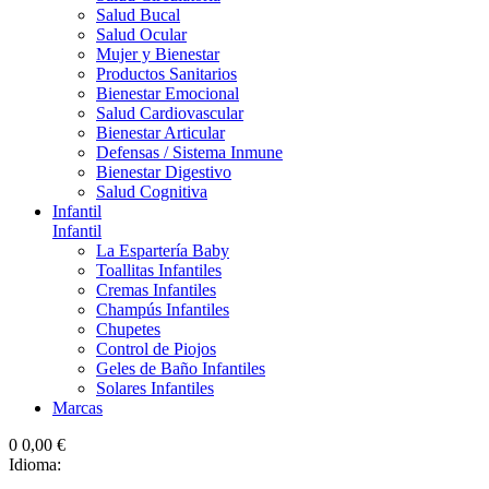
Salud Bucal
Salud Ocular
Mujer y Bienestar
Productos Sanitarios
Bienestar Emocional
Salud Cardiovascular
Bienestar Articular
Defensas / Sistema Inmune
Bienestar Digestivo
Salud Cognitiva
Infantil
Infantil
La Espartería Baby
Toallitas Infantiles
Cremas Infantiles
Champús Infantiles
Chupetes
Control de Piojos
Geles de Baño Infantiles
Solares Infantiles
Marcas
0
0,00 €
Idioma: