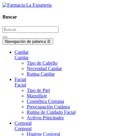
Buscar
Navegación de palanca
☰
Capilar
Capilar
Tipo de Cabello
Necesidad Capilar
Rutina Capilar
Facial
Facial
Tipo de Piel
Maquillaje
Cosmética Coreana
Preocupación Cutánea
Rutina de Cuidado Facial
Activos Principales
Corporal
Corporal
Higiene Corporal