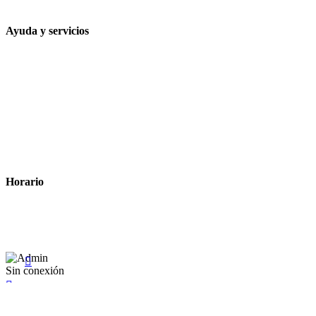
contacto@farmacialaesparteria.es
Ayuda y servicios
Tiempo estimado para la entrega
Métodos de pago
Política de privacidad
Política de cookies
Términos y condiciones legales
Horario
Lunes a Viernes: 8:00 a 22:00
Sábado: 9:00 a 22:00

Sin conexión

×