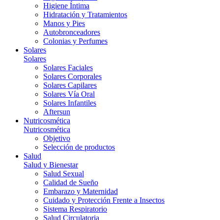
Higiene Íntima
Hidratación y Tratamientos
Manos y Pies
Autobronceadores
Colonias y Perfumes
Solares
Solares
Solares Faciales
Solares Corporales
Solares Capilares
Solares Vía Oral
Solares Infantiles
Aftersun
Nutricosmética
Nutricosmética
Objetivo
Selección de productos
Salud
Salud y Bienestar
Salud Sexual
Calidad de Sueño
Embarazo y Maternidad
Cuidado y Protección Frente a Insectos
Sistema Respiratorio
Salud Circulatoria