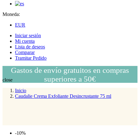
Moneda:
EUR
Iniciar sesión
Mi cuenta
Lista de deseos
Comparar
Tramitar Pedido
Gastos de envío gratuitos en compras
superiores a 50€
close
Inicio
Caudalie Crema Exfoliante Desincrustante 75 ml
-10%