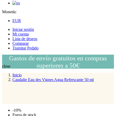
Moneda:
EUR
Iniciar sesión
Mi cuenta
Lista de deseos
Comparar
Tramitar Pedido
Gastos de envío gratuitos en compras
superiores a 50€
close
Inicio
Caudalie Eau des Vignes Agua Refrescante 50 ml
-10%
Fuera de stock