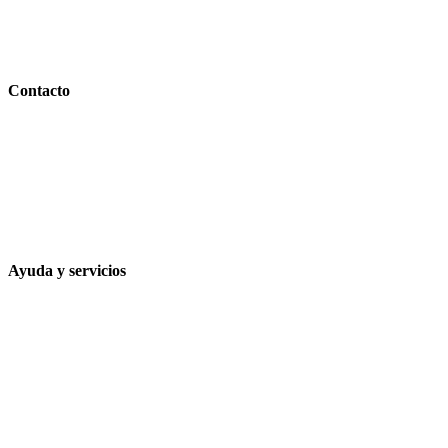
PARAFARMACIA LA ESPARTERIA
Contacto
Calle Rodríguez Marín, 8 14002, Córdoba
957 472 763
648 167 760
contacto@farmacialaesparteria.es
Ayuda y servicios
Tiempo estimado para la entrega
Métodos de pago
Política de privacidad
Política de cookies
Términos y condiciones legales