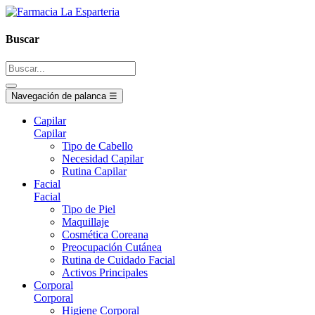
Buscar
Navegación de palanca
☰
Capilar
Capilar
Tipo de Cabello
Necesidad Capilar
Rutina Capilar
Facial
Facial
Tipo de Piel
Maquillaje
Cosmética Coreana
Preocupación Cutánea
Rutina de Cuidado Facial
Activos Principales
Corporal
Corporal
Higiene Corporal