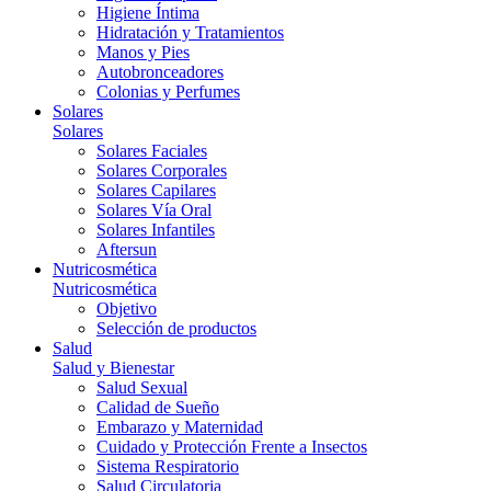
Higiene Íntima
Hidratación y Tratamientos
Manos y Pies
Autobronceadores
Colonias y Perfumes
Solares
Solares
Solares Faciales
Solares Corporales
Solares Capilares
Solares Vía Oral
Solares Infantiles
Aftersun
Nutricosmética
Nutricosmética
Objetivo
Selección de productos
Salud
Salud y Bienestar
Salud Sexual
Calidad de Sueño
Embarazo y Maternidad
Cuidado y Protección Frente a Insectos
Sistema Respiratorio
Salud Circulatoria