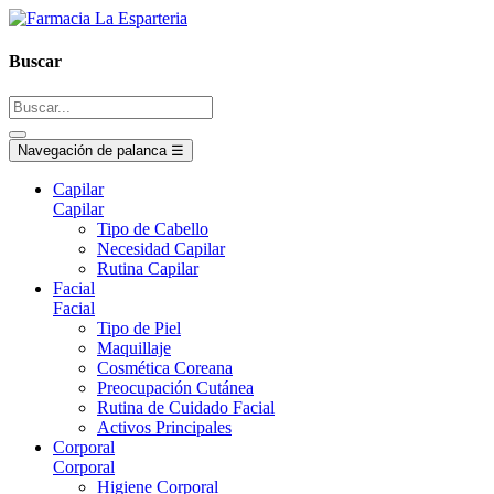
Buscar
Navegación de palanca
☰
Capilar
Capilar
Tipo de Cabello
Necesidad Capilar
Rutina Capilar
Facial
Facial
Tipo de Piel
Maquillaje
Cosmética Coreana
Preocupación Cutánea
Rutina de Cuidado Facial
Activos Principales
Corporal
Corporal
Higiene Corporal