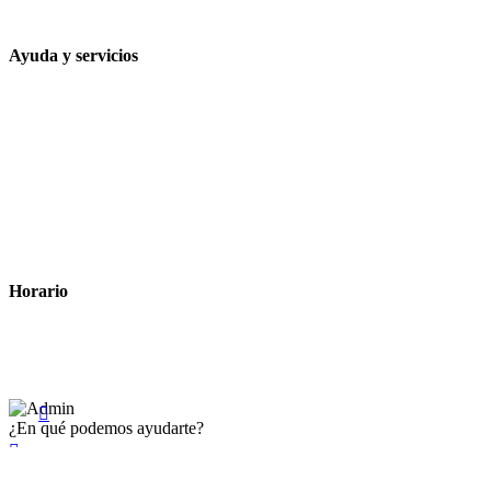
contacto@farmacialaesparteria.es
Ayuda y servicios
Tiempo estimado para la entrega
Métodos de pago
Política de privacidad
Política de cookies
Términos y condiciones legales
Horario
Lunes a Viernes: 8:00 a 22:00
Sábado: 9:00 a 22:00

¿En qué podemos ayudarte?

×