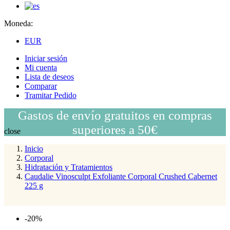
Moneda:
EUR
Iniciar sesión
Mi cuenta
Lista de deseos
Comparar
Tramitar Pedido
Gastos de envío gratuitos en compras
superiores a 50€
close
Inicio
Corporal
Hidratación y Tratamientos
Caudalie Vinosculpt Exfoliante Corporal Crushed Cabernet
225 g
-20%