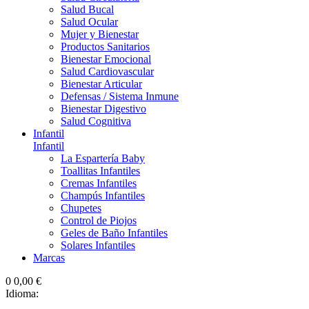
Salud Bucal
Salud Ocular
Mujer y Bienestar
Productos Sanitarios
Bienestar Emocional
Salud Cardiovascular
Bienestar Articular
Defensas / Sistema Inmune
Bienestar Digestivo
Salud Cognitiva
Infantil
Infantil
La Espartería Baby
Toallitas Infantiles
Cremas Infantiles
Champús Infantiles
Chupetes
Control de Piojos
Geles de Baño Infantiles
Solares Infantiles
Marcas
0
0,00 €
Idioma: