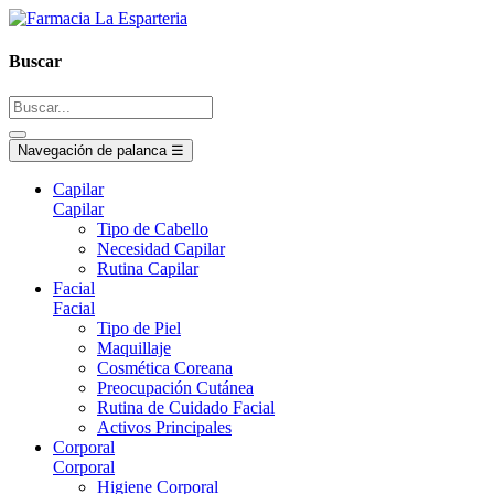
Buscar
Navegación de palanca
☰
Capilar
Capilar
Tipo de Cabello
Necesidad Capilar
Rutina Capilar
Facial
Facial
Tipo de Piel
Maquillaje
Cosmética Coreana
Preocupación Cutánea
Rutina de Cuidado Facial
Activos Principales
Corporal
Corporal
Higiene Corporal