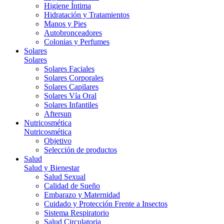
Higiene Íntima
Hidratación y Tratamientos
Manos y Pies
Autobronceadores
Colonias y Perfumes
Solares
Solares
Solares Faciales
Solares Corporales
Solares Capilares
Solares Vía Oral
Solares Infantiles
Aftersun
Nutricosmética
Nutricosmética
Objetivo
Selección de productos
Salud
Salud y Bienestar
Salud Sexual
Calidad de Sueño
Embarazo y Maternidad
Cuidado y Protección Frente a Insectos
Sistema Respiratorio
Salud Circulatoria