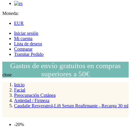
Moneda:
EUR
Iniciar sesión
Mi cuenta
Lista de deseos
Comparar
Tramitar Pedido
Gastos de envío gratuitos en compras
superiores a 50€
close
Inicio
Facial
Preocupación Cutánea
Antiedad / Firmeza
Caudalie Resveratrol-Lift Serum Reafirmante - Recarga 30 ml
-20%