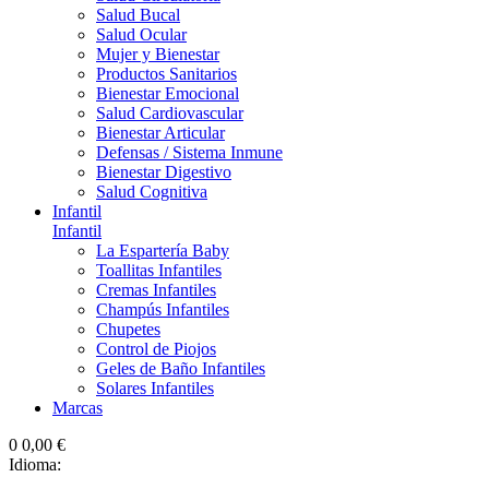
Salud Bucal
Salud Ocular
Mujer y Bienestar
Productos Sanitarios
Bienestar Emocional
Salud Cardiovascular
Bienestar Articular
Defensas / Sistema Inmune
Bienestar Digestivo
Salud Cognitiva
Infantil
Infantil
La Espartería Baby
Toallitas Infantiles
Cremas Infantiles
Champús Infantiles
Chupetes
Control de Piojos
Geles de Baño Infantiles
Solares Infantiles
Marcas
0
0,00 €
Idioma: