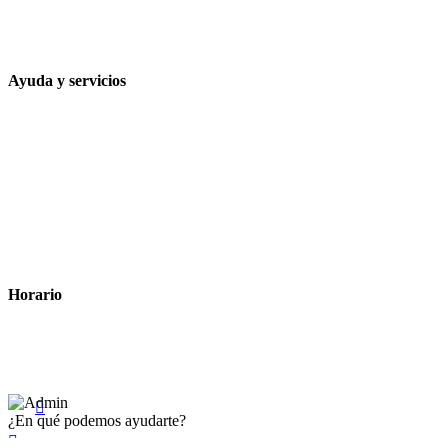
648 167 760
contacto@farmacialaesparteria.es
Ayuda y servicios
Tiempo estimado para la entrega
Métodos de pago
Política de privacidad
Política de cookies
Términos y condiciones legales
Horario
Lunes a Viernes: 8:00 a 22:00
Sábado: 9:00 a 22:00

¿En qué podemos ayudarte?
