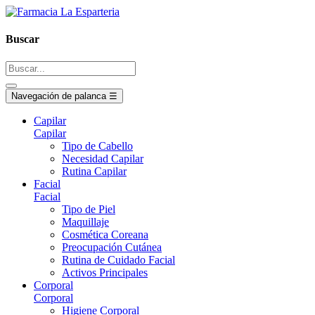
Buscar
Navegación de palanca
☰
Capilar
Capilar
Tipo de Cabello
Necesidad Capilar
Rutina Capilar
Facial
Facial
Tipo de Piel
Maquillaje
Cosmética Coreana
Preocupación Cutánea
Rutina de Cuidado Facial
Activos Principales
Corporal
Corporal
Higiene Corporal