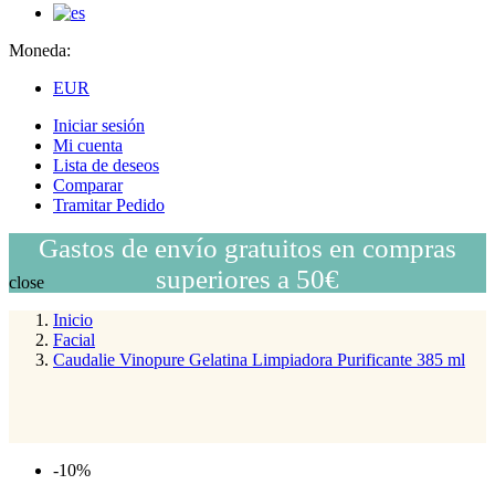
Moneda:
EUR
Iniciar sesión
Mi cuenta
Lista de deseos
Comparar
Tramitar Pedido
Gastos de envío gratuitos en compras
superiores a 50€
close
Inicio
Facial
Caudalie Vinopure Gelatina Limpiadora Purificante 385 ml
-10%