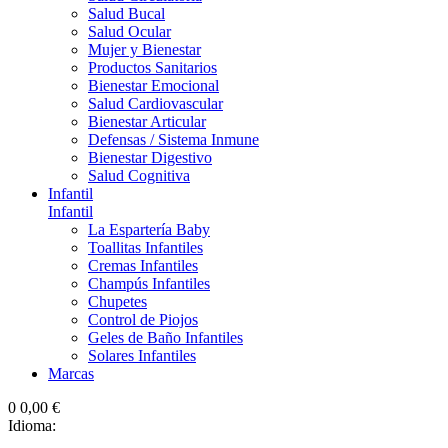
Salud Bucal
Salud Ocular
Mujer y Bienestar
Productos Sanitarios
Bienestar Emocional
Salud Cardiovascular
Bienestar Articular
Defensas / Sistema Inmune
Bienestar Digestivo
Salud Cognitiva
Infantil
Infantil
La Espartería Baby
Toallitas Infantiles
Cremas Infantiles
Champús Infantiles
Chupetes
Control de Piojos
Geles de Baño Infantiles
Solares Infantiles
Marcas
0
0,00 €
Idioma: