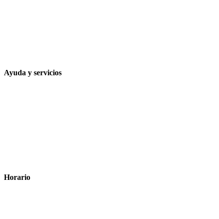
Calle Rodríguez Marín, 8 14002, Córdoba
957 472 763
648 167 760
contacto@farmacialaesparteria.es
Ayuda y servicios
Tiempo estimado para la entrega
Métodos de pago
Política de privacidad
Política de cookies
Términos y condiciones legales
Horario
Lunes a Viernes: 8:00 a 22:00
Sábado: 9:00 a 22:00