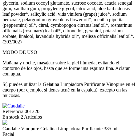
glycerin, sodium cocoyl glutamate, sucrose cocoate, acacia senegal
gum, xanthan gum, propylene glycol, citric acid, aloe barbadensis
leaf powder*, salicylic acid, vitis vinifera (grape) juice*, sodium
benzoate, pelargonium graveolens flower oil*, mentha piperita
(peppermint) oil*, citral, cymbopogon citratus leaf oil*, rosmarinus
officinalis (rosemary) leaf oil*, citronellol, geraniol, potassium
sorbate, linalool, lavandula hybrida oil*, melissa officinalis leaf oil*.
(303/002)
MODO DE USO
Mañana y noche, masajear sobre la piel húmeda, evitando el
contorno de los ojos, hasta que se forme una espuma fina. Aclarar
con agua.
Sí, puedes utilizar la Gelatina Limpiadora Purificante Vinopure en el
cuerpo (por ejemplo, si tienes acné en la espalda), excepto en las
mucosas.
Referencia
001320
En stock
2 Artículos
Caudalie Vinopure Gelatina Limpiadora Purificante 385 ml
Facial