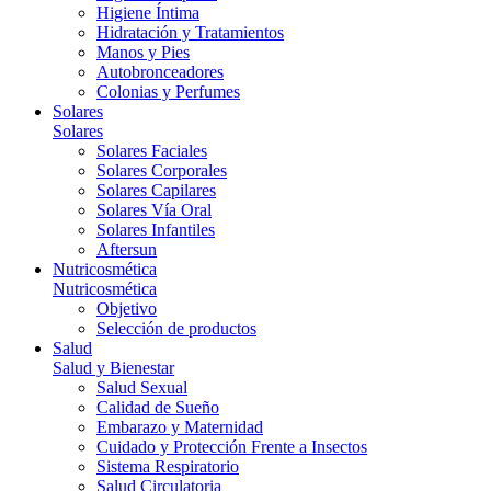
Higiene Íntima
Hidratación y Tratamientos
Manos y Pies
Autobronceadores
Colonias y Perfumes
Solares
Solares
Solares Faciales
Solares Corporales
Solares Capilares
Solares Vía Oral
Solares Infantiles
Aftersun
Nutricosmética
Nutricosmética
Objetivo
Selección de productos
Salud
Salud y Bienestar
Salud Sexual
Calidad de Sueño
Embarazo y Maternidad
Cuidado y Protección Frente a Insectos
Sistema Respiratorio
Salud Circulatoria