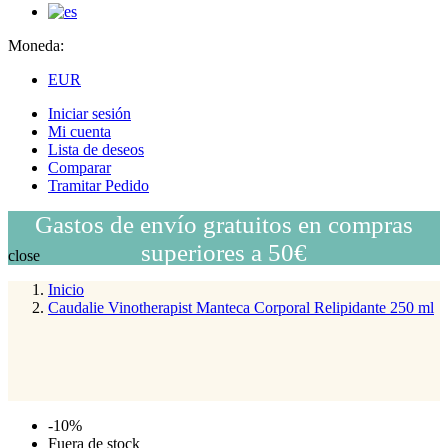
Moneda:
EUR
Iniciar sesión
Mi cuenta
Lista de deseos
Comparar
Tramitar Pedido
Gastos de envío gratuitos en compras
superiores a 50€
close
Inicio
Caudalie Vinotherapist Manteca Corporal Relipidante 250 ml
-10%
Fuera de stock