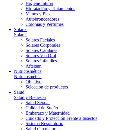
Higiene Íntima
Hidratación y Tratamientos
Manos y Pies
Autobronceadores
Colonias y Perfumes
Solares
Solares
Solares Faciales
Solares Corporales
Solares Capilares
Solares Vía Oral
Solares Infantiles
Aftersun
Nutricosmética
Nutricosmética
Objetivo
Selección de productos
Salud
Salud y Bienestar
Salud Sexual
Calidad de Sueño
Embarazo y Maternidad
Cuidado y Protección Frente a Insectos
Sistema Respiratorio
Salud Circulatoria