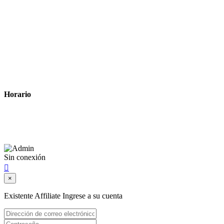
Tiempo estimado para la entrega
Métodos de pago
Política de privacidad
Política de cookies
Términos y condiciones legales
Horario
Lunes a Viernes: 8:00 a 22:00
Sábado: 9:00 a 22:00
Sin conexión

×
Existente Affiliate
Ingrese a su cuenta