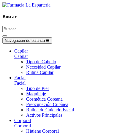
Buscar
Navegación de palanca
☰
Capilar
Capilar
Tipo de Cabello
Necesidad Capilar
Rutina Capilar
Facial
Facial
Tipo de Piel
Maquillaje
Cosmética Coreana
Preocupación Cutánea
Rutina de Cuidado Facial
Activos Principales
Corporal
Corporal
Higiene Corporal