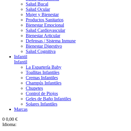
Salud Bucal
Salud Ocular
Mujer y Bienestar
Productos Sanitarios
Bienestar Emocional
Salud Cardiovascular
Bienestar Articular
Defensas / Sistema Inmune
Bienestar Digestivo
Salud Cognitiva
Infantil
Infantil
La Espartería Baby
Toallitas Infantiles
Cremas Infantiles
Champús Infantiles
Chupetes
Control de Piojos
Geles de Baño Infantiles
Solares Infantiles
Marcas
0
0,00 €
Idioma: