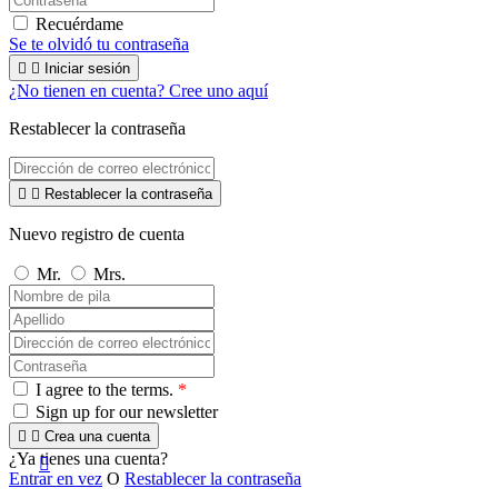
Recuérdame
Se te olvidó tu contraseña


Iniciar sesión
¿No tienen en cuenta? Cree uno aquí
Restablecer la contraseña


Restablecer la contraseña
Nuevo registro de cuenta
Mr.
Mrs.
I agree to the terms.
*
Sign up for our newsletter


Crea una cuenta
¿Ya tienes una cuenta?

Entrar en vez
O
Restablecer la contraseña