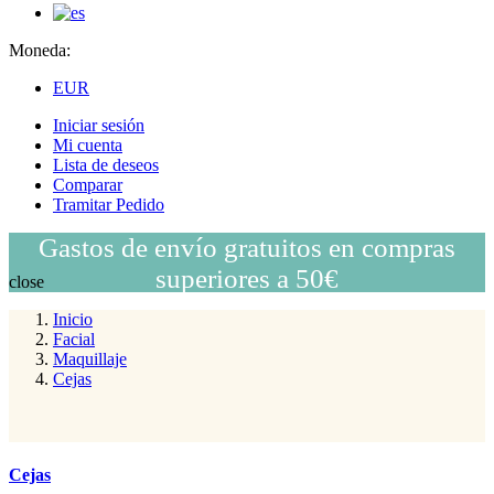
Moneda:
EUR
Iniciar sesión
Mi cuenta
Lista de deseos
Comparar
Tramitar Pedido
Gastos de envío gratuitos en compras
superiores a 50€
close
Inicio
Facial
Maquillaje
Cejas
Cejas