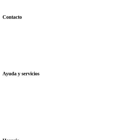
PARAFARMACIA LA ESPARTERIA
Contacto
Calle Rodríguez Marín, 8 14002, Córdoba
957 472 763
648 167 760
contacto@farmacialaesparteria.es
Ayuda y servicios
Tiempo estimado para la entrega
Métodos de pago
Política de privacidad
Política de cookies
Términos y condiciones legales