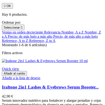

OK
Hay 6 productos.
Ordenar por:
Seleccionar

Ventas en orden decreciente
Relevancia
Nombre, A a Z
Nombre, Z
a A
Precio: de más bajo a más alto
Precio, de más alto a más bajo
Reference, A to Z
Reference, Z to A
Mostrando 1-6 de 6 artículo(s)
Filtros activos
Quick view
Añadir al carrito
Añadir a la lista de deseos
Iraltone 2in1 Lashes & Eyebrows Serum Booster...
42,90 €
Serum innovador nutritivo para fortalecer y alargar pestañas y cejas
Tratamiento dermatológico de alopecia en cejas y pestañas. Potencia