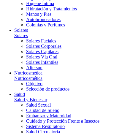
Higiene Íntima
Hidratación y Tratamientos
Manos y Pies
Autobronceadores
Colonias y Perfumes
Solares
Solares
Solares Faciales
Solares Corporales
Solares Capilares
Solares Vía Oral
Solares Infantiles
Aftersun
Nutricosmética
Nutricosmética
Objetivo
Selección de productos
Salud
Salud y Bienestar
Salud Sexual
Calidad de Sueño
Embarazo y Maternidad
Cuidado y Protección Frente a Insectos
Sistema Respiratorio
Salud Circulatoria