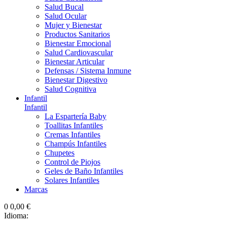
Salud Bucal
Salud Ocular
Mujer y Bienestar
Productos Sanitarios
Bienestar Emocional
Salud Cardiovascular
Bienestar Articular
Defensas / Sistema Inmune
Bienestar Digestivo
Salud Cognitiva
Infantil
Infantil
La Espartería Baby
Toallitas Infantiles
Cremas Infantiles
Champús Infantiles
Chupetes
Control de Piojos
Geles de Baño Infantiles
Solares Infantiles
Marcas
0
0,00 €
Idioma: