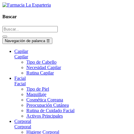
Buscar
Navegación de palanca
☰
Capilar
Capilar
Tipo de Cabello
Necesidad Capilar
Rutina Capilar
Facial
Facial
Tipo de Piel
Maquillaje
Cosmética Coreana
Preocupación Cutánea
Rutina de Cuidado Facial
Activos Principales
Corporal
Corporal
Higiene Corporal