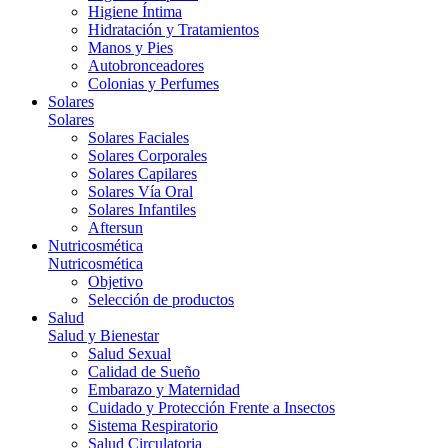
Higiene Íntima
Hidratación y Tratamientos
Manos y Pies
Autobronceadores
Colonias y Perfumes
Solares
Solares
Solares Faciales
Solares Corporales
Solares Capilares
Solares Vía Oral
Solares Infantiles
Aftersun
Nutricosmética
Nutricosmética
Objetivo
Selección de productos
Salud
Salud y Bienestar
Salud Sexual
Calidad de Sueño
Embarazo y Maternidad
Cuidado y Protección Frente a Insectos
Sistema Respiratorio
Salud Circulatoria