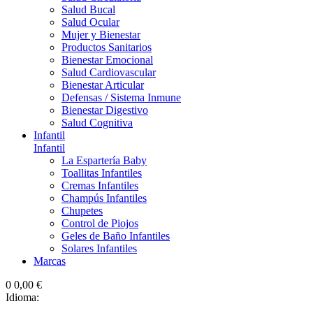
Salud Bucal
Salud Ocular
Mujer y Bienestar
Productos Sanitarios
Bienestar Emocional
Salud Cardiovascular
Bienestar Articular
Defensas / Sistema Inmune
Bienestar Digestivo
Salud Cognitiva
Infantil
Infantil
La Espartería Baby
Toallitas Infantiles
Cremas Infantiles
Champús Infantiles
Chupetes
Control de Piojos
Geles de Baño Infantiles
Solares Infantiles
Marcas
0
0,00 €
Idioma: