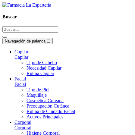
Buscar
Navegación de palanca
☰
Capilar
Capilar
Tipo de Cabello
Necesidad Capilar
Rutina Capilar
Facial
Facial
Tipo de Piel
Maquillaje
Cosmética Coreana
Preocupación Cutánea
Rutina de Cuidado Facial
Activos Principales
Corporal
Corporal
Higiene Corporal