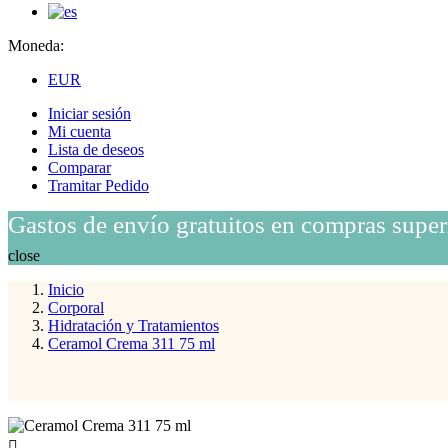
Moneda:
EUR
Iniciar sesión
Mi cuenta
Lista de deseos
Comparar
Tramitar Pedido
Gastos de envío gratuitos en compras super
close
Inicio
Corporal
Hidratación y Tratamientos
Ceramol Crema 311 75 ml
