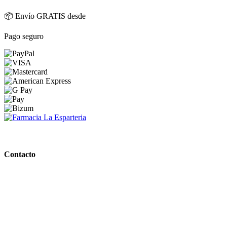
📦 Envío GRATIS desde
Pago seguro
PARAFARMACIA LA ESPARTERIA
Contacto
Calle Rodríguez Marín, 8 14002, Córdoba
957 472 763
648 167 760
contacto@farmacialaesparteria.es