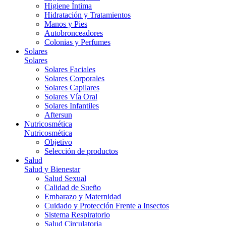
Higiene Íntima
Hidratación y Tratamientos
Manos y Pies
Autobronceadores
Colonias y Perfumes
Solares
Solares
Solares Faciales
Solares Corporales
Solares Capilares
Solares Vía Oral
Solares Infantiles
Aftersun
Nutricosmética
Nutricosmética
Objetivo
Selección de productos
Salud
Salud y Bienestar
Salud Sexual
Calidad de Sueño
Embarazo y Maternidad
Cuidado y Protección Frente a Insectos
Sistema Respiratorio
Salud Circulatoria