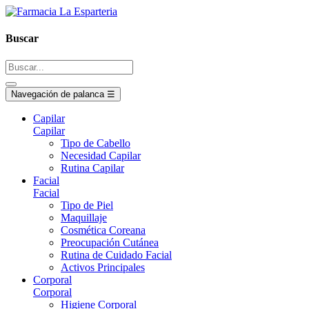
Buscar
Navegación de palanca
☰
Capilar
Capilar
Tipo de Cabello
Necesidad Capilar
Rutina Capilar
Facial
Facial
Tipo de Piel
Maquillaje
Cosmética Coreana
Preocupación Cutánea
Rutina de Cuidado Facial
Activos Principales
Corporal
Corporal
Higiene Corporal