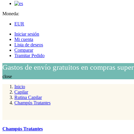
Moneda:
EUR
Iniciar sesión
Mi cuenta
Lista de deseos
Comparar
Tramitar Pedido
Gastos de envío gratuitos en compras super
close
Inicio
Capilar
Rutina Capilar
Champús Tratantes
Champús Tratantes