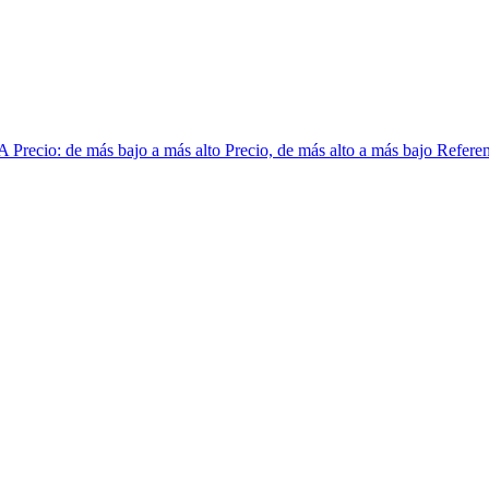
 A
Precio: de más bajo a más alto
Precio, de más alto a más bajo
Referen