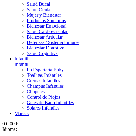
Salud Bucal
Salud Ocular
Mujer y Bienestar
Productos Sanitarios
Bienestar Emocional
Salud Cardiovascular
Bienestar Articular
Defensas / Sistema Inmune
Bienestar Digestivo
Salud Cognitiva
Infantil
Infantil
La Espartería Baby
Toallitas Infantiles
Cremas Infantiles
Champús Infantiles
Chupetes
Control de Piojos
Geles de Baño Infantiles
Solares Infantiles
Marcas
0
0,00 €
Idioma: