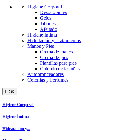
Higiene Corporal
Desodorantes
Geles
Jabones
Afeitado
Higiene Íntima
Hidratación y Tratamientos
Manos y Pies
Crema de manos
Crema de pies
Plantillas para pies
Cuidado de las uñas
Autobronceadores
Colonias y Perfumes

OK
Higiene Corporal
Higiene Íntima
Hidratación y...