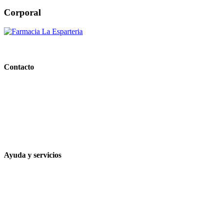
Corporal
PARAFARMACIA LA ESPARTERIA
Contacto
Calle Rodríguez Marín, 8 14002, Córdoba
957 472 763
648 167 760
contacto@farmacialaesparteria.es
Ayuda y servicios
Tiempo estimado para la entrega
Métodos de pago
Política de privacidad