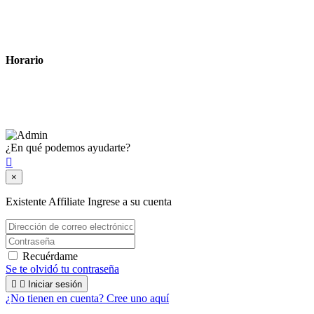
Política de cookies
Términos y condiciones legales
Horario
Lunes a Viernes: 8:00 a 22:00
Sábado: 9:00 a 22:00
¿En qué podemos ayudarte?

×
Existente Affiliate
Ingrese a su cuenta
Recuérdame
Se te olvidó tu contraseña


Iniciar sesión
¿No tienen en cuenta? Cree uno aquí