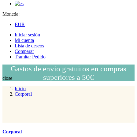
Moneda:
EUR
Iniciar sesión
Mi cuenta
Lista de deseos
Comparar
Tramitar Pedido
Gastos de envío gratuitos en compras
superiores a 50€
close
Inicio
Corporal
Corporal