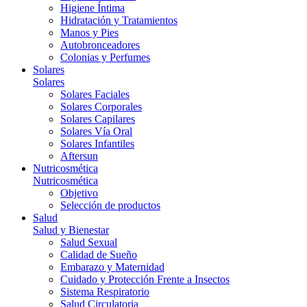
Higiene Íntima
Hidratación y Tratamientos
Manos y Pies
Autobronceadores
Colonias y Perfumes
Solares
Solares
Solares Faciales
Solares Corporales
Solares Capilares
Solares Vía Oral
Solares Infantiles
Aftersun
Nutricosmética
Nutricosmética
Objetivo
Selección de productos
Salud
Salud y Bienestar
Salud Sexual
Calidad de Sueño
Embarazo y Maternidad
Cuidado y Protección Frente a Insectos
Sistema Respiratorio
Salud Circulatoria