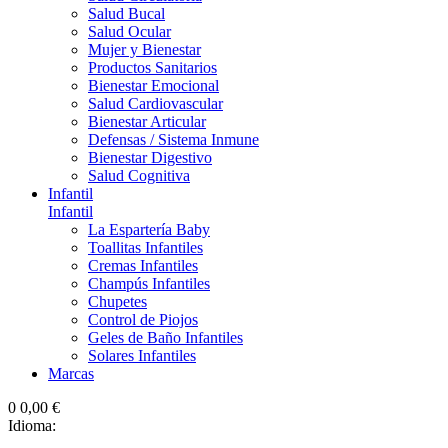
Salud Bucal
Salud Ocular
Mujer y Bienestar
Productos Sanitarios
Bienestar Emocional
Salud Cardiovascular
Bienestar Articular
Defensas / Sistema Inmune
Bienestar Digestivo
Salud Cognitiva
Infantil
Infantil
La Espartería Baby
Toallitas Infantiles
Cremas Infantiles
Champús Infantiles
Chupetes
Control de Piojos
Geles de Baño Infantiles
Solares Infantiles
Marcas
0
0,00 €
Idioma: