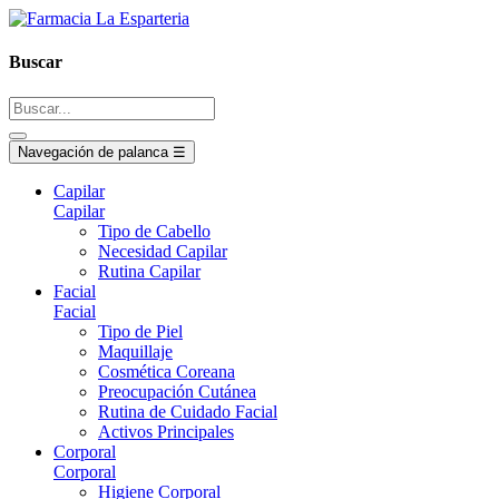
Buscar
Navegación de palanca
☰
Capilar
Capilar
Tipo de Cabello
Necesidad Capilar
Rutina Capilar
Facial
Facial
Tipo de Piel
Maquillaje
Cosmética Coreana
Preocupación Cutánea
Rutina de Cuidado Facial
Activos Principales
Corporal
Corporal
Higiene Corporal