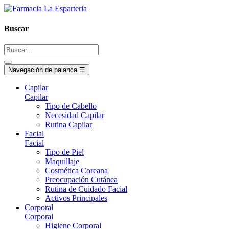
Buscar
Navegación de palanca
☰
Capilar
Capilar
Tipo de Cabello
Necesidad Capilar
Rutina Capilar
Facial
Facial
Tipo de Piel
Maquillaje
Cosmética Coreana
Preocupación Cutánea
Rutina de Cuidado Facial
Activos Principales
Corporal
Corporal
Higiene Corporal