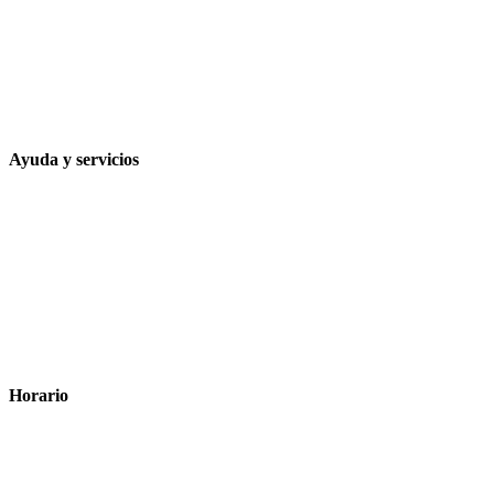
Calle Rodríguez Marín, 8 14002, Córdoba
957 472 763
648 167 760
contacto@farmacialaesparteria.es
Ayuda y servicios
Tiempo estimado para la entrega
Métodos de pago
Política de privacidad
Política de cookies
Términos y condiciones legales
Horario
Lunes a Viernes: 8:00 a 22:00
Sábado: 9:00 a 22:00