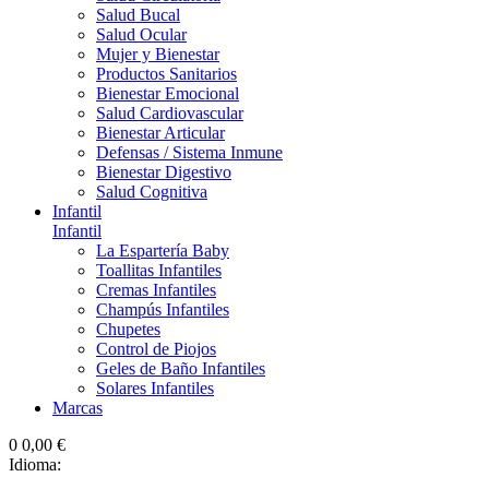
Salud Bucal
Salud Ocular
Mujer y Bienestar
Productos Sanitarios
Bienestar Emocional
Salud Cardiovascular
Bienestar Articular
Defensas / Sistema Inmune
Bienestar Digestivo
Salud Cognitiva
Infantil
Infantil
La Espartería Baby
Toallitas Infantiles
Cremas Infantiles
Champús Infantiles
Chupetes
Control de Piojos
Geles de Baño Infantiles
Solares Infantiles
Marcas
0
0,00 €
Idioma: