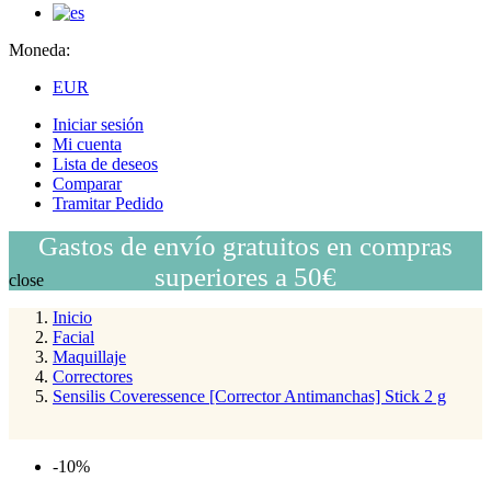
Moneda:
EUR
Iniciar sesión
Mi cuenta
Lista de deseos
Comparar
Tramitar Pedido
Gastos de envío gratuitos en compras
superiores a 50€
close
Inicio
Facial
Maquillaje
Correctores
Sensilis Coveressence [Corrector Antimanchas] Stick 2 g
-10%