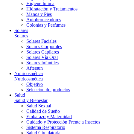
Higiene Íntima
Hidratación y Tratamientos
Manos y Pies
Autobronceadores
Colonias y Perfumes
Solares
Solares
Solares Faciales
Solares Corporales
Solares Capilares
Solares Vía Oral
Solares Infantiles
Aftersun
Nutricosmética
Nutricosmética
Objetivo
Selección de productos
Salud
Salud y Bienestar
Salud Sexual
Calidad de Sueño
Embarazo y Maternidad
Cuidado y Protección Frente a Insectos
Sistema Respiratorio
Salud Circulatoria