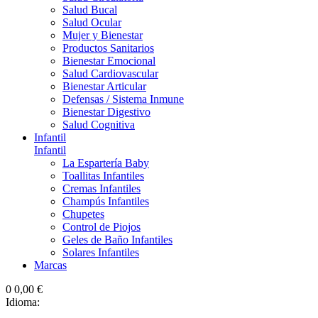
Salud Bucal
Salud Ocular
Mujer y Bienestar
Productos Sanitarios
Bienestar Emocional
Salud Cardiovascular
Bienestar Articular
Defensas / Sistema Inmune
Bienestar Digestivo
Salud Cognitiva
Infantil
Infantil
La Espartería Baby
Toallitas Infantiles
Cremas Infantiles
Champús Infantiles
Chupetes
Control de Piojos
Geles de Baño Infantiles
Solares Infantiles
Marcas
0
0,00 €
Idioma: