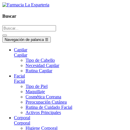
Buscar
Navegación de palanca
☰
Capilar
Capilar
Tipo de Cabello
Necesidad Capilar
Rutina Capilar
Facial
Facial
Tipo de Piel
Maquillaje
Cosmética Coreana
Preocupación Cutánea
Rutina de Cuidado Facial
Activos Principales
Corporal
Corporal
Higiene Corporal