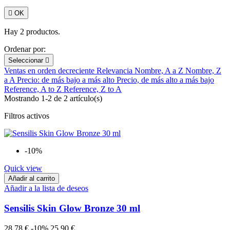

OK
Hay 2 productos.
Ordenar por:
Seleccionar

Ventas en orden decreciente
Relevancia
Nombre, A a Z
Nombre, Z
a A
Precio: de más bajo a más alto
Precio, de más alto a más bajo
Reference, A to Z
Reference, Z to A
Mostrando 1-2 de 2 artículo(s)
Filtros activos
-10%
Quick view
Añadir al carrito
Añadir a la lista de deseos
Sensilis Skin Glow Bronze 30 ml
28,78 €
-10%
25,90 €