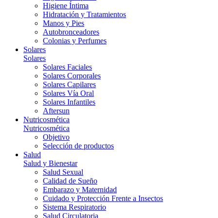
Higiene Íntima
Hidratación y Tratamientos
Manos y Pies
Autobronceadores
Colonias y Perfumes
Solares
Solares
Solares Faciales
Solares Corporales
Solares Capilares
Solares Vía Oral
Solares Infantiles
Aftersun
Nutricosmética
Nutricosmética
Objetivo
Selección de productos
Salud
Salud y Bienestar
Salud Sexual
Calidad de Sueño
Embarazo y Maternidad
Cuidado y Protección Frente a Insectos
Sistema Respiratorio
Salud Circulatoria