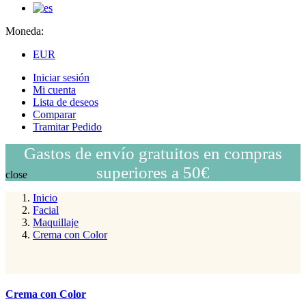
Moneda:
EUR
Iniciar sesión
Mi cuenta
Lista de deseos
Comparar
Tramitar Pedido
Gastos de envío gratuitos en compras
superiores a 50€
close
Inicio
Facial
Maquillaje
Crema con Color
Crema con Color