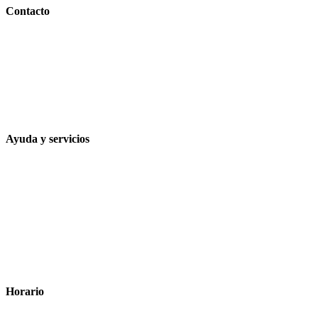
Contacto
Calle Rodríguez Marín, 8 14002, Córdoba
957 472 763
648 167 760
contacto@farmacialaesparteria.es
Ayuda y servicios
Tiempo estimado para la entrega
Métodos de pago
Política de privacidad
Política de cookies
Términos y condiciones legales
Horario