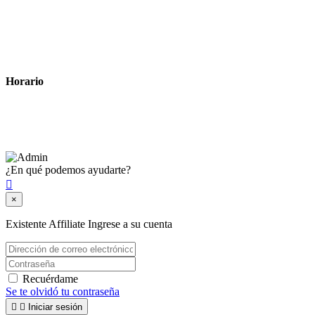
Política de privacidad
Política de cookies
Términos y condiciones legales
Horario
Lunes a Viernes: 8:00 a 22:00
Sábado: 9:00 a 22:00
¿En qué podemos ayudarte?

×
Existente Affiliate
Ingrese a su cuenta
Recuérdame
Se te olvidó tu contraseña


Iniciar sesión