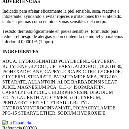
ADVERTENCIAS
Indicado para afeitar eficazmente la piel sensible, seca, reactiva e
intolerante, ayudando a evitar rojeces e irritaciones tras el afeitado,
tanto en piernas como en otras zonas sensibles del cuerpo.
Testado dermatológicamente en pieles sensibles, formulado para
reducir el riesgo de alergias y con contenido de níquel y parabenos
inferior al 0,0001% (1 ppm).
INGREDIENTES
AQUA, HYDROGENATED POLYDECENE, GLYCERIN,
BUTYLENE GLYCOL, CETEARYL ALCOHOL, OLETH-30,
ISOHEXADECANE, CAPRYLIC/CAPRIC TRIGLYCERIDE,
GLYCERYL STEARATE, PALMITAMIDE MEA, PEG-100
STEARATE, ALLANTOIN, ALOE BARBADENSIS LEAF
JUICE, MAGNESIUM PCA, C13-14 ISOPARAFFIN,
CAPRYLYL GLYCOL, CHLORPHENESIN, DISODIUM
EDTA, LAURETH-7, O-CYMEN-5-OL, PARFUM,
PENTAERYTHRITYL TETRADI-T-BUTYL
HYDROXYHYDROCINNAMATE, POLYACRYLAMIDE,
PPG-15 STEARYL ETHER, SODIUM HYDROXIDE.
Referencia
000203