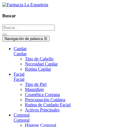
Buscar
Navegación de palanca
☰
Capilar
Capilar
Tipo de Cabello
Necesidad Capilar
Rutina Capilar
Facial
Facial
Tipo de Piel
Maquillaje
Cosmética Coreana
Preocupación Cutánea
Rutina de Cuidado Facial
Activos Principales
Corporal
Corporal
Higiene Corporal