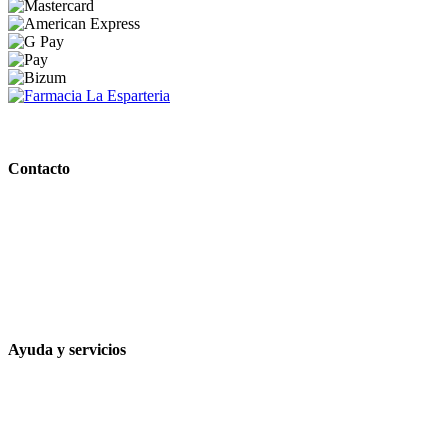
PARAFARMACIA LA ESPARTERIA
Contacto
Calle Rodríguez Marín, 8 14002, Córdoba
957 472 763
648 167 760
contacto@farmacialaesparteria.es
Ayuda y servicios
Tiempo estimado para la entrega
Métodos de pago