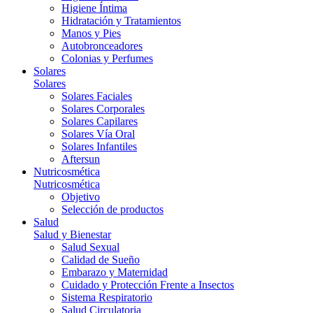
Higiene Íntima
Hidratación y Tratamientos
Manos y Pies
Autobronceadores
Colonias y Perfumes
Solares
Solares
Solares Faciales
Solares Corporales
Solares Capilares
Solares Vía Oral
Solares Infantiles
Aftersun
Nutricosmética
Nutricosmética
Objetivo
Selección de productos
Salud
Salud y Bienestar
Salud Sexual
Calidad de Sueño
Embarazo y Maternidad
Cuidado y Protección Frente a Insectos
Sistema Respiratorio
Salud Circulatoria