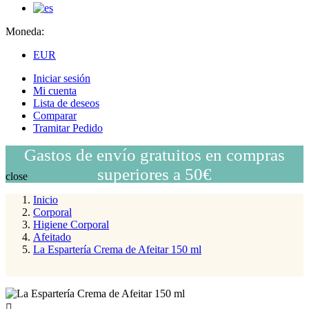
Moneda:
EUR
Iniciar sesión
Mi cuenta
Lista de deseos
Comparar
Tramitar Pedido
Gastos de envío gratuitos en compras
superiores a 50€
close
Inicio
Corporal
Higiene Corporal
Afeitado
La Espartería Crema de Afeitar 150 ml
