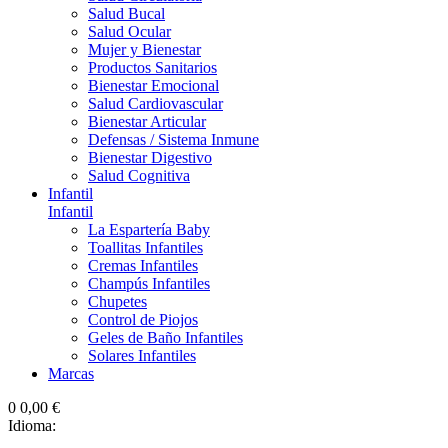
Salud Bucal
Salud Ocular
Mujer y Bienestar
Productos Sanitarios
Bienestar Emocional
Salud Cardiovascular
Bienestar Articular
Defensas / Sistema Inmune
Bienestar Digestivo
Salud Cognitiva
Infantil
Infantil
La Espartería Baby
Toallitas Infantiles
Cremas Infantiles
Champús Infantiles
Chupetes
Control de Piojos
Geles de Baño Infantiles
Solares Infantiles
Marcas
0
0,00 €
Idioma: