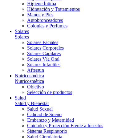
Higiene Íntima
Hidratación y Tratamientos
Manos y Pies
Autobronceadores
Colonias y Perfumes
Solares
Solares
Solares Faciales
Solares Corporales
Solares Capilares
Solares Vía Oral
Solares Infantiles
Aftersun
Nutricosmética
Nutricosmética
Objetivo
Selección de productos
Salud
Salud y Bienestar
Salud Sexual
Calidad de Sueño
Embarazo y Maternidad
Cuidado y Protección Frente a Insectos
Sistema Respiratorio
Salud Circulatoria