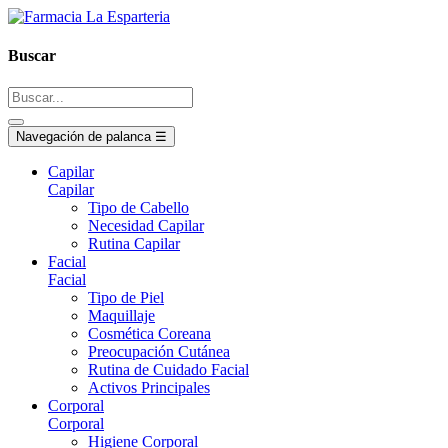
Buscar
Navegación de palanca
☰
Capilar
Capilar
Tipo de Cabello
Necesidad Capilar
Rutina Capilar
Facial
Facial
Tipo de Piel
Maquillaje
Cosmética Coreana
Preocupación Cutánea
Rutina de Cuidado Facial
Activos Principales
Corporal
Corporal
Higiene Corporal