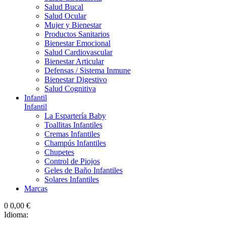
Salud Bucal
Salud Ocular
Mujer y Bienestar
Productos Sanitarios
Bienestar Emocional
Salud Cardiovascular
Bienestar Articular
Defensas / Sistema Inmune
Bienestar Digestivo
Salud Cognitiva
Infantil
Infantil
La Espartería Baby
Toallitas Infantiles
Cremas Infantiles
Champús Infantiles
Chupetes
Control de Piojos
Geles de Baño Infantiles
Solares Infantiles
Marcas
0
0,00 €
Idioma: