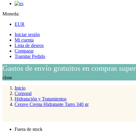
Moneda:
EUR
Iniciar sesión
Mi cuenta
Lista de deseos
Comparar
Tramitar Pedido
Gastos de envío gratuitos en compras super
close
Inicio
Corporal
Hidratación y Tratamientos
Cerave Crema Hidratante Tarro 340 gr
Fuera de stock