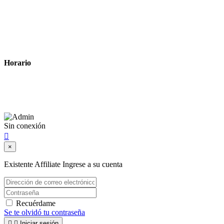
Política de privacidad
Política de cookies
Términos y condiciones legales
Horario
Lunes a Viernes: 8:00 a 22:00
Sábado: 9:00 a 22:00
Sin conexión

×
Existente Affiliate
Ingrese a su cuenta
Recuérdame
Se te olvidó tu contraseña


Iniciar sesión