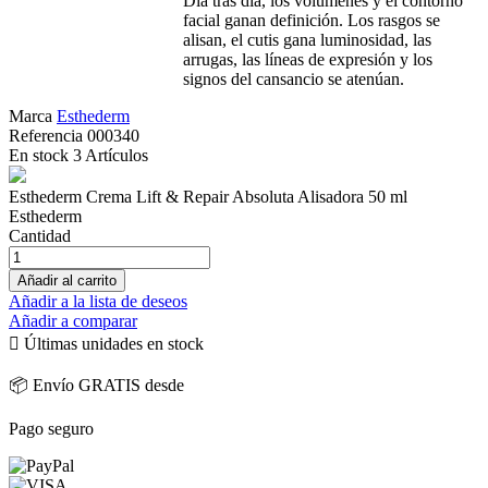
Día tras día, los volúmenes y el contorno
facial ganan definición. Los rasgos se
alisan, el cutis gana luminosidad, las
arrugas, las líneas de expresión y los
signos del cansancio se atenúan.
Marca
Esthederm
Referencia
000340
En stock
3 Artículos
Esthederm Crema Lift & Repair Absoluta Alisadora 50 ml
Esthederm
Cantidad
Añadir al carrito
Añadir a la lista de deseos
Añadir a comparar

Últimas unidades en stock
📦 Envío GRATIS desde
Pago seguro