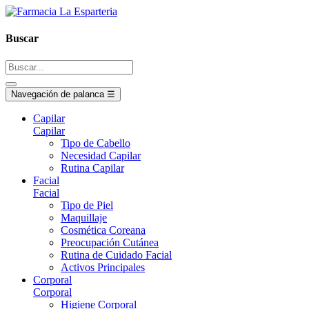
Buscar
Navegación de palanca
☰
Capilar
Capilar
Tipo de Cabello
Necesidad Capilar
Rutina Capilar
Facial
Facial
Tipo de Piel
Maquillaje
Cosmética Coreana
Preocupación Cutánea
Rutina de Cuidado Facial
Activos Principales
Corporal
Corporal
Higiene Corporal