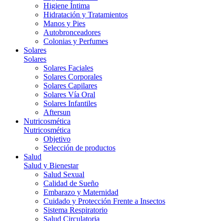
Higiene Íntima
Hidratación y Tratamientos
Manos y Pies
Autobronceadores
Colonias y Perfumes
Solares
Solares
Solares Faciales
Solares Corporales
Solares Capilares
Solares Vía Oral
Solares Infantiles
Aftersun
Nutricosmética
Nutricosmética
Objetivo
Selección de productos
Salud
Salud y Bienestar
Salud Sexual
Calidad de Sueño
Embarazo y Maternidad
Cuidado y Protección Frente a Insectos
Sistema Respiratorio
Salud Circulatoria