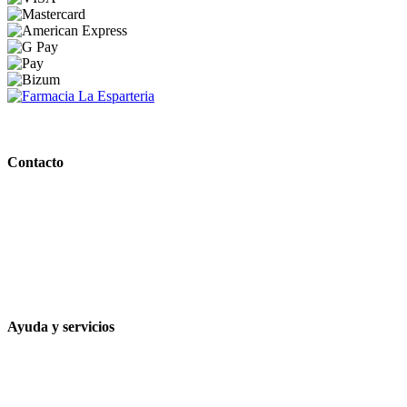
PARAFARMACIA LA ESPARTERIA
Contacto
Calle Rodríguez Marín, 8 14002, Córdoba
957 472 763
648 167 760
contacto@farmacialaesparteria.es
Ayuda y servicios
Tiempo estimado para la entrega
Métodos de pago