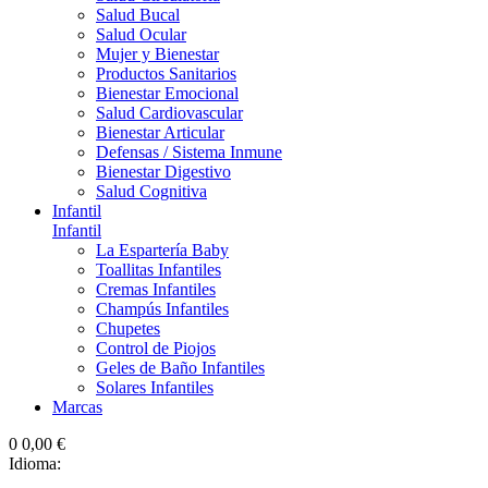
Salud Bucal
Salud Ocular
Mujer y Bienestar
Productos Sanitarios
Bienestar Emocional
Salud Cardiovascular
Bienestar Articular
Defensas / Sistema Inmune
Bienestar Digestivo
Salud Cognitiva
Infantil
Infantil
La Espartería Baby
Toallitas Infantiles
Cremas Infantiles
Champús Infantiles
Chupetes
Control de Piojos
Geles de Baño Infantiles
Solares Infantiles
Marcas
0
0,00 €
Idioma: