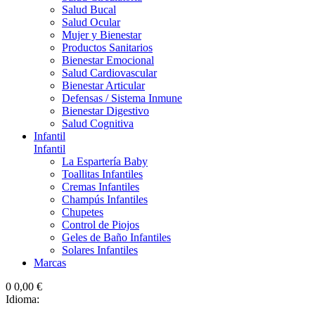
Salud Bucal
Salud Ocular
Mujer y Bienestar
Productos Sanitarios
Bienestar Emocional
Salud Cardiovascular
Bienestar Articular
Defensas / Sistema Inmune
Bienestar Digestivo
Salud Cognitiva
Infantil
Infantil
La Espartería Baby
Toallitas Infantiles
Cremas Infantiles
Champús Infantiles
Chupetes
Control de Piojos
Geles de Baño Infantiles
Solares Infantiles
Marcas
0
0,00 €
Idioma: