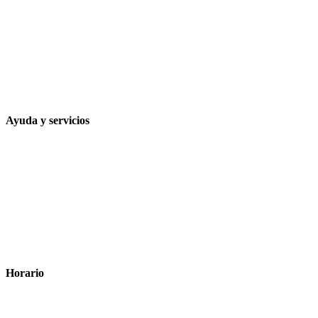
Calle Rodríguez Marín, 8 14002, Córdoba
957 472 763
648 167 760
contacto@farmacialaesparteria.es
Ayuda y servicios
Tiempo estimado para la entrega
Métodos de pago
Política de privacidad
Política de cookies
Términos y condiciones legales
Horario
Lunes a Viernes: 8:00 a 22:00