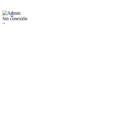
Sábado: 9:00 a 22:00

Sin conexión

×
Existente Affiliate
Ingrese a su cuenta
Recuérdame
Se te olvidó tu contraseña


Iniciar sesión
¿No tienen en cuenta? Cree uno aquí
Restablecer la contraseña


Restablecer la contraseña
Nuevo registro de cuenta
Mr.
Mrs.