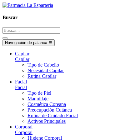
Buscar
Navegación de palanca
☰
Capilar
Capilar
Tipo de Cabello
Necesidad Capilar
Rutina Capilar
Facial
Facial
Tipo de Piel
Maquillaje
Cosmética Coreana
Preocupación Cutánea
Rutina de Cuidado Facial
Activos Principales
Corporal
Corporal
Higiene Corporal