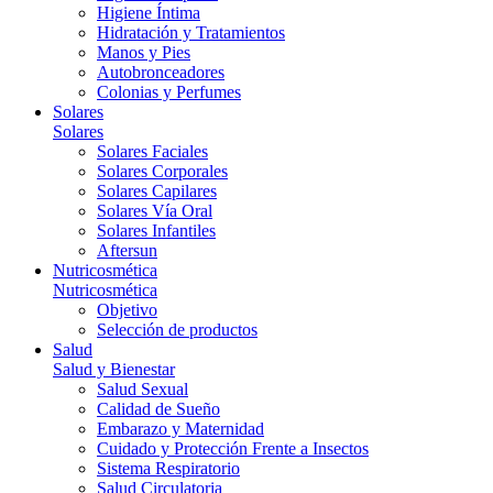
Higiene Íntima
Hidratación y Tratamientos
Manos y Pies
Autobronceadores
Colonias y Perfumes
Solares
Solares
Solares Faciales
Solares Corporales
Solares Capilares
Solares Vía Oral
Solares Infantiles
Aftersun
Nutricosmética
Nutricosmética
Objetivo
Selección de productos
Salud
Salud y Bienestar
Salud Sexual
Calidad de Sueño
Embarazo y Maternidad
Cuidado y Protección Frente a Insectos
Sistema Respiratorio
Salud Circulatoria