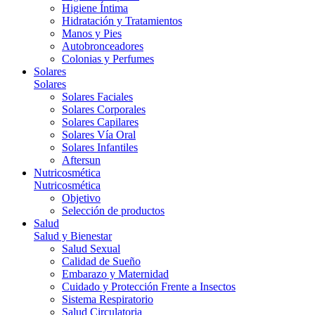
Higiene Íntima
Hidratación y Tratamientos
Manos y Pies
Autobronceadores
Colonias y Perfumes
Solares
Solares
Solares Faciales
Solares Corporales
Solares Capilares
Solares Vía Oral
Solares Infantiles
Aftersun
Nutricosmética
Nutricosmética
Objetivo
Selección de productos
Salud
Salud y Bienestar
Salud Sexual
Calidad de Sueño
Embarazo y Maternidad
Cuidado y Protección Frente a Insectos
Sistema Respiratorio
Salud Circulatoria