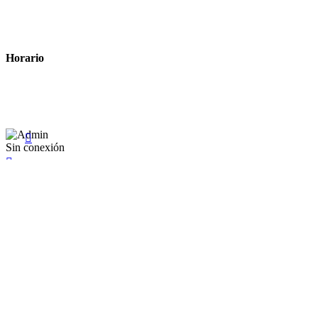
Política de cookies
Términos y condiciones legales
Horario
Lunes a Viernes: 8:00 a 22:00
Sábado: 9:00 a 22:00

Sin conexión

×
Existente Affiliate
Ingrese a su cuenta
Recuérdame
Se te olvidó tu contraseña


Iniciar sesión
¿No tienen en cuenta? Cree uno aquí