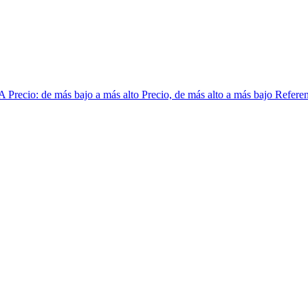
 A
Precio: de más bajo a más alto
Precio, de más alto a más bajo
Referen