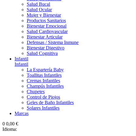
Salud Bucal
Salud Ocular
Mujer y Bienestar
Productos Sanitarios
Bienestar Emocional
Salud Cardiovascular
Bienestar Articular
Defensas / Sistema Inmune
Bienestar Digestivo
Salud Cognitiva
Infantil
Infantil
La Espartería Baby
Toallitas Infantiles
Cremas Infantiles
Champús Infantiles
Chupetes
Control de Piojos
Geles de Baño Infantiles
Solares Infantiles
Marcas
0
0,00 €
Idioma: