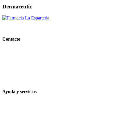
Dermaceutic
PARAFARMACIA LA ESPARTERIA
Contacto
Calle Rodríguez Marín, 8 14002, Córdoba
957 472 763
648 167 760
contacto@farmacialaesparteria.es
Ayuda y servicios
Tiempo estimado para la entrega
Métodos de pago
Política de privacidad