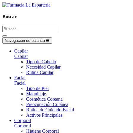
Buscar
Navegación de palanca
☰
Capilar
Capilar
Tipo de Cabello
Necesidad Capilar
Rutina Capilar
Facial
Facial
Tipo de Piel
Maquillaje
Cosmética Coreana
Preocupación Cutánea
Rutina de Cuidado Facial
Activos Principales
Corporal
Corporal
Higiene Corporal