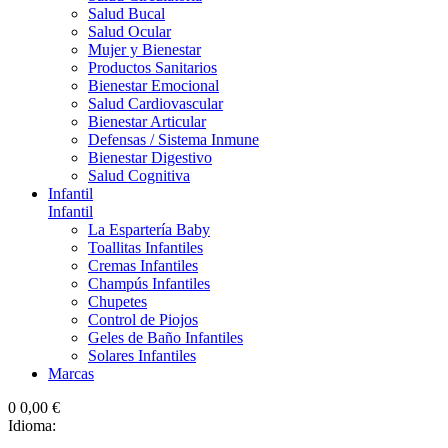
Salud Bucal
Salud Ocular
Mujer y Bienestar
Productos Sanitarios
Bienestar Emocional
Salud Cardiovascular
Bienestar Articular
Defensas / Sistema Inmune
Bienestar Digestivo
Salud Cognitiva
Infantil
Infantil
La Espartería Baby
Toallitas Infantiles
Cremas Infantiles
Champús Infantiles
Chupetes
Control de Piojos
Geles de Baño Infantiles
Solares Infantiles
Marcas
0
0,00 €
Idioma: