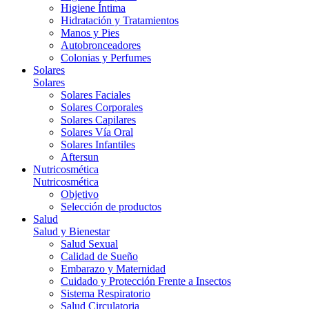
Higiene Íntima
Hidratación y Tratamientos
Manos y Pies
Autobronceadores
Colonias y Perfumes
Solares
Solares
Solares Faciales
Solares Corporales
Solares Capilares
Solares Vía Oral
Solares Infantiles
Aftersun
Nutricosmética
Nutricosmética
Objetivo
Selección de productos
Salud
Salud y Bienestar
Salud Sexual
Calidad de Sueño
Embarazo y Maternidad
Cuidado y Protección Frente a Insectos
Sistema Respiratorio
Salud Circulatoria