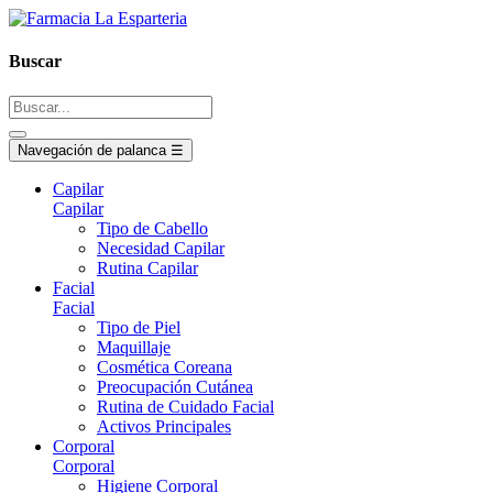
Buscar
Navegación de palanca
☰
Capilar
Capilar
Tipo de Cabello
Necesidad Capilar
Rutina Capilar
Facial
Facial
Tipo de Piel
Maquillaje
Cosmética Coreana
Preocupación Cutánea
Rutina de Cuidado Facial
Activos Principales
Corporal
Corporal
Higiene Corporal