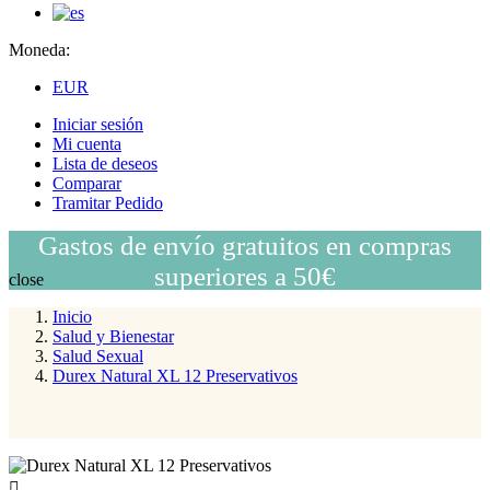
Moneda:
EUR
Iniciar sesión
Mi cuenta
Lista de deseos
Comparar
Tramitar Pedido
Gastos de envío gratuitos en compras
superiores a 50€
close
Inicio
Salud y Bienestar
Salud Sexual
Durex Natural XL 12 Preservativos
