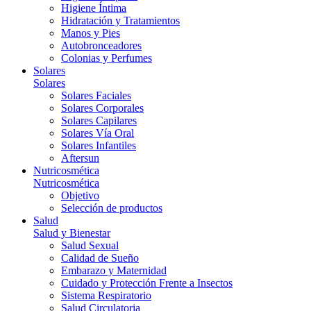
Higiene Íntima
Hidratación y Tratamientos
Manos y Pies
Autobronceadores
Colonias y Perfumes
Solares
Solares
Solares Faciales
Solares Corporales
Solares Capilares
Solares Vía Oral
Solares Infantiles
Aftersun
Nutricosmética
Nutricosmética
Objetivo
Selección de productos
Salud
Salud y Bienestar
Salud Sexual
Calidad de Sueño
Embarazo y Maternidad
Cuidado y Protección Frente a Insectos
Sistema Respiratorio
Salud Circulatoria