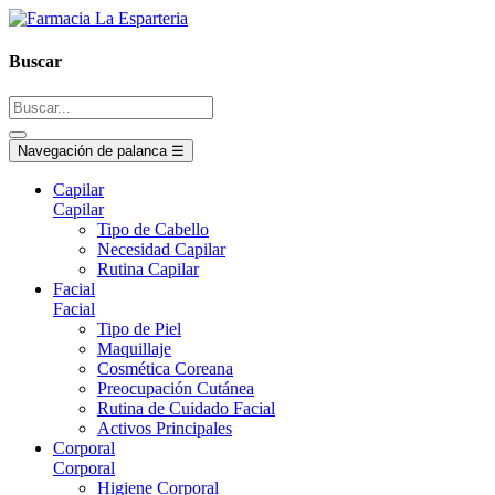
Buscar
Navegación de palanca
☰
Capilar
Capilar
Tipo de Cabello
Necesidad Capilar
Rutina Capilar
Facial
Facial
Tipo de Piel
Maquillaje
Cosmética Coreana
Preocupación Cutánea
Rutina de Cuidado Facial
Activos Principales
Corporal
Corporal
Higiene Corporal