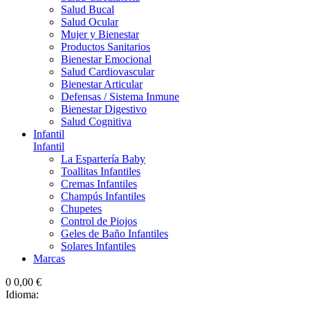
Salud Bucal
Salud Ocular
Mujer y Bienestar
Productos Sanitarios
Bienestar Emocional
Salud Cardiovascular
Bienestar Articular
Defensas / Sistema Inmune
Bienestar Digestivo
Salud Cognitiva
Infantil
Infantil
La Espartería Baby
Toallitas Infantiles
Cremas Infantiles
Champús Infantiles
Chupetes
Control de Piojos
Geles de Baño Infantiles
Solares Infantiles
Marcas
0
0,00 €
Idioma: