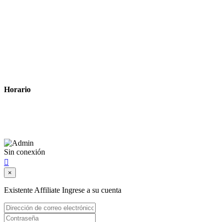
Tiempo estimado para la entrega
Métodos de pago
Política de privacidad
Política de cookies
Términos y condiciones legales
Horario
Lunes a Viernes: 8:00 a 22:00
Sábado: 9:00 a 22:00
Sin conexión

×
Existente Affiliate
Ingrese a su cuenta