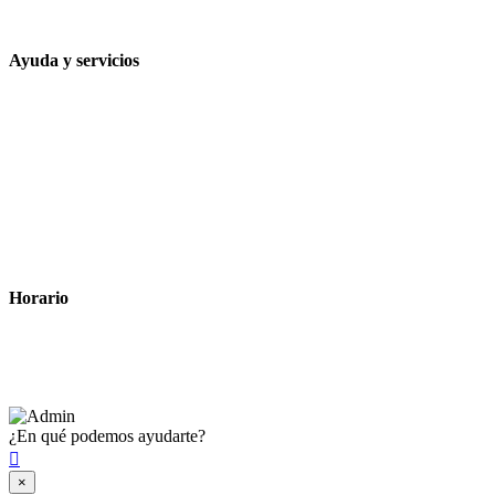
contacto@farmacialaesparteria.es
Ayuda y servicios
Tiempo estimado para la entrega
Métodos de pago
Política de privacidad
Política de cookies
Términos y condiciones legales
Horario
Lunes a Viernes: 8:00 a 22:00
Sábado: 9:00 a 22:00
¿En qué podemos ayudarte?

×