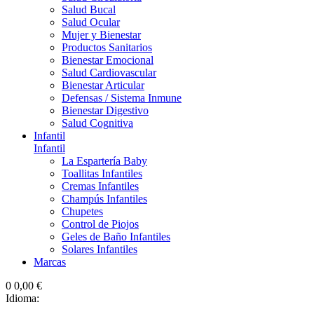
Salud Bucal
Salud Ocular
Mujer y Bienestar
Productos Sanitarios
Bienestar Emocional
Salud Cardiovascular
Bienestar Articular
Defensas / Sistema Inmune
Bienestar Digestivo
Salud Cognitiva
Infantil
Infantil
La Espartería Baby
Toallitas Infantiles
Cremas Infantiles
Champús Infantiles
Chupetes
Control de Piojos
Geles de Baño Infantiles
Solares Infantiles
Marcas
0
0,00 €
Idioma: