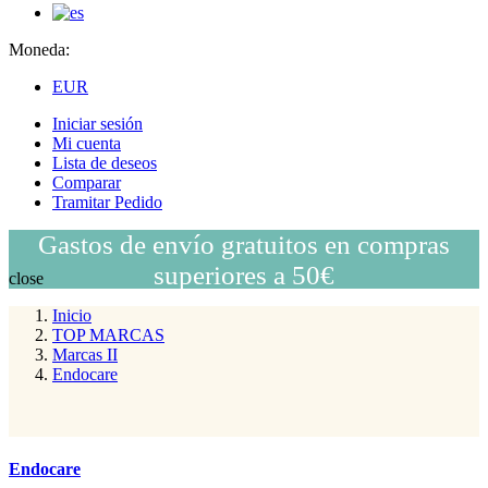
Moneda:
EUR
Iniciar sesión
Mi cuenta
Lista de deseos
Comparar
Tramitar Pedido
Gastos de envío gratuitos en compras
superiores a 50€
close
Inicio
TOP MARCAS
Marcas II
Endocare
Endocare