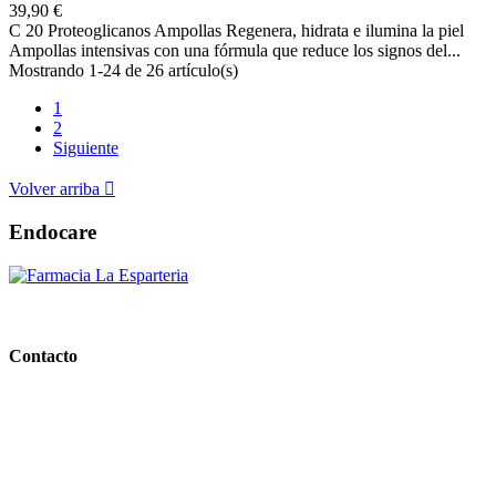
39,90 €
C 20 Proteoglicanos Ampollas Regenera, hidrata e ilumina la piel
Ampollas intensivas con una fórmula que reduce los signos del...
Mostrando 1-24 de 26 artículo(s)
1
2
Siguiente
Volver arriba

Endocare
PARAFARMACIA LA ESPARTERIA
Contacto
Calle Rodríguez Marín, 8 14002, Córdoba
957 472 763
648 167 760