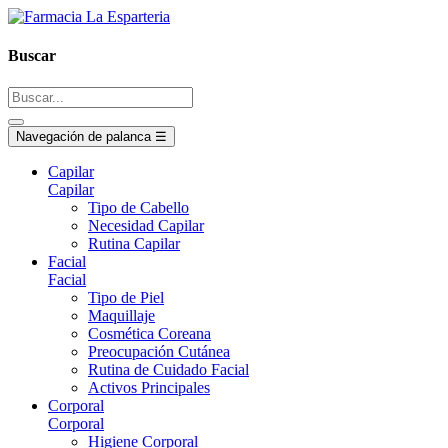
Buscar
Navegación de palanca
☰
Capilar
Capilar
Tipo de Cabello
Necesidad Capilar
Rutina Capilar
Facial
Facial
Tipo de Piel
Maquillaje
Cosmética Coreana
Preocupación Cutánea
Rutina de Cuidado Facial
Activos Principales
Corporal
Corporal
Higiene Corporal