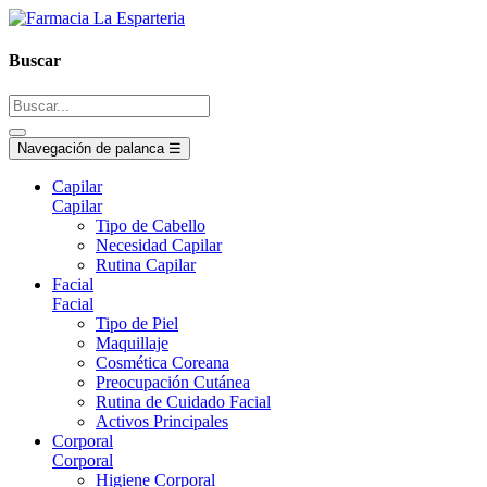
Buscar
Navegación de palanca
☰
Capilar
Capilar
Tipo de Cabello
Necesidad Capilar
Rutina Capilar
Facial
Facial
Tipo de Piel
Maquillaje
Cosmética Coreana
Preocupación Cutánea
Rutina de Cuidado Facial
Activos Principales
Corporal
Corporal
Higiene Corporal