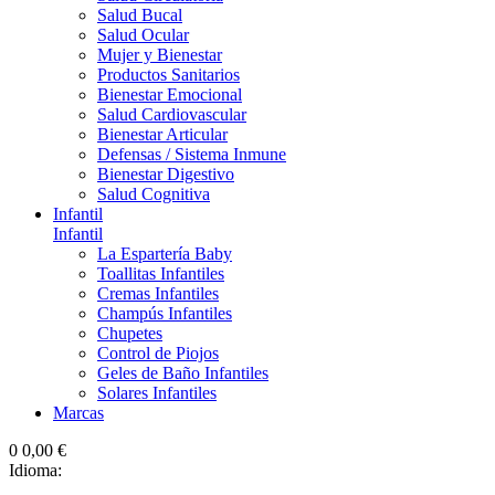
Salud Bucal
Salud Ocular
Mujer y Bienestar
Productos Sanitarios
Bienestar Emocional
Salud Cardiovascular
Bienestar Articular
Defensas / Sistema Inmune
Bienestar Digestivo
Salud Cognitiva
Infantil
Infantil
La Espartería Baby
Toallitas Infantiles
Cremas Infantiles
Champús Infantiles
Chupetes
Control de Piojos
Geles de Baño Infantiles
Solares Infantiles
Marcas
0
0,00 €
Idioma: