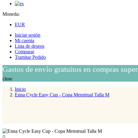
Moneda:
EUR
Iniciar sesión
Mi cuenta
Lista de deseos
Comparar
Tramitar Pedido
Gastos de envío gratuitos en compras super
close
Inicio
Enna Cycle Easy Cup - Copa Menstrual Talla M
