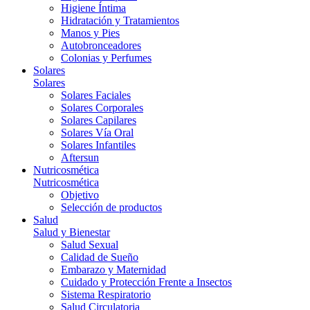
Higiene Íntima
Hidratación y Tratamientos
Manos y Pies
Autobronceadores
Colonias y Perfumes
Solares
Solares
Solares Faciales
Solares Corporales
Solares Capilares
Solares Vía Oral
Solares Infantiles
Aftersun
Nutricosmética
Nutricosmética
Objetivo
Selección de productos
Salud
Salud y Bienestar
Salud Sexual
Calidad de Sueño
Embarazo y Maternidad
Cuidado y Protección Frente a Insectos
Sistema Respiratorio
Salud Circulatoria