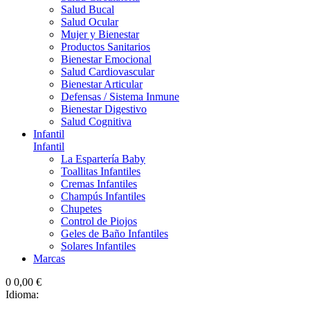
Salud Bucal
Salud Ocular
Mujer y Bienestar
Productos Sanitarios
Bienestar Emocional
Salud Cardiovascular
Bienestar Articular
Defensas / Sistema Inmune
Bienestar Digestivo
Salud Cognitiva
Infantil
Infantil
La Espartería Baby
Toallitas Infantiles
Cremas Infantiles
Champús Infantiles
Chupetes
Control de Piojos
Geles de Baño Infantiles
Solares Infantiles
Marcas
0
0,00 €
Idioma: