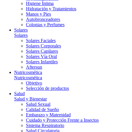
Higiene Íntima
Hidratación y Tratamientos
Manos y Pies
Autobronceadores
Colonias y Perfumes
Solares
Solares
Solares Faciales
Solares Corporales
Solares Capilares
Solares Vía Oral
Solares Infantiles
Aftersun
Nutricosmética
Nutricosmética
Objetivo
Selección de productos
Salud
Salud y Bienestar
Salud Sexual
Calidad de Sueño
Embarazo y Maternidad
Cuidado y Protección Frente a Insectos
Sistema Respiratorio
Salud Circulatoria