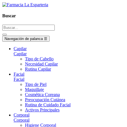
Buscar
Navegación de palanca
☰
Capilar
Capilar
Tipo de Cabello
Necesidad Capilar
Rutina Capilar
Facial
Facial
Tipo de Piel
Maquillaje
Cosmética Coreana
Preocupación Cutánea
Rutina de Cuidado Facial
Activos Principales
Corporal
Corporal
Higiene Corporal