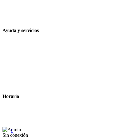
648 167 760
contacto@farmacialaesparteria.es
Ayuda y servicios
Tiempo estimado para la entrega
Métodos de pago
Política de privacidad
Política de cookies
Términos y condiciones legales
Horario
Lunes a Viernes: 8:00 a 22:00
Sábado: 9:00 a 22:00

Sin conexión