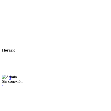
Tiempo estimado para la entrega
Métodos de pago
Política de privacidad
Política de cookies
Términos y condiciones legales
Horario
Lunes a Viernes: 8:00 a 22:00
Sábado: 9:00 a 22:00

Sin conexión

×
Existente Affiliate
Ingrese a su cuenta