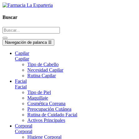
Buscar
Navegación de palanca
☰
Capilar
Capilar
Tipo de Cabello
Necesidad Capilar
Rutina Capilar
Facial
Facial
Tipo de Piel
Maquillaje
Cosmética Coreana
Preocupación Cutánea
Rutina de Cuidado Facial
Activos Principales
Corporal
Corporal
Higiene Corporal