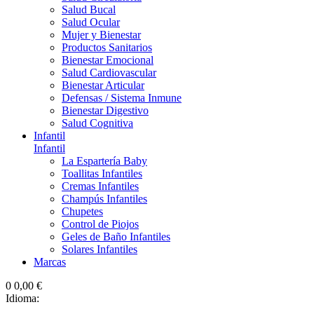
Salud Bucal
Salud Ocular
Mujer y Bienestar
Productos Sanitarios
Bienestar Emocional
Salud Cardiovascular
Bienestar Articular
Defensas / Sistema Inmune
Bienestar Digestivo
Salud Cognitiva
Infantil
Infantil
La Espartería Baby
Toallitas Infantiles
Cremas Infantiles
Champús Infantiles
Chupetes
Control de Piojos
Geles de Baño Infantiles
Solares Infantiles
Marcas
0
0,00 €
Idioma: