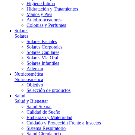
Higiene Íntima
Hidratación y Tratamientos
Manos y Pies
Autobronceadores
Colonias y Perfumes
Solares
Solares
Solares Faciales
Solares Corporales
Solares Capilares
Solares Vía Oral
Solares Infantiles
Aftersun
Nutricosmética
Nutricosmética
Objetivo
Selección de productos
Salud
Salud y Bienestar
Salud Sexual
Calidad de Sueño
Embarazo y Maternidad
Cuidado y Protección Frente a Insectos
Sistema Respiratorio
Salud Circulatoria