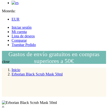
Moneda:
EUR
Iniciar sesión
Mi cuenta
Lista de deseos
Comparar
Tramitar Pedido
Gastos de envío gratuitos en compras
superiores a 50€
close
Inicio
Erborian Black Scrub Mask 50ml
