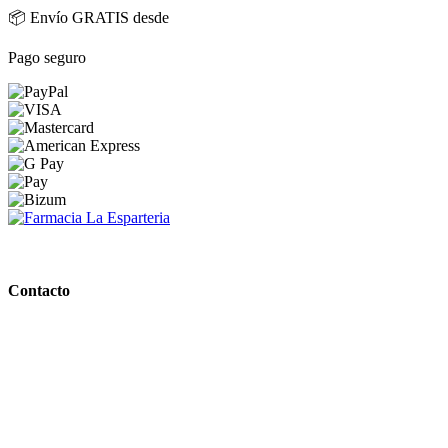
📦 Envío GRATIS desde
Pago seguro
PARAFARMACIA LA ESPARTERIA
Contacto
Calle Rodríguez Marín, 8 14002, Córdoba
957 472 763
648 167 760
contacto@farmacialaesparteria.es