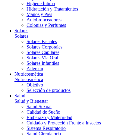
Higiene Íntima
Hidratación y Tratamientos
Manos y Pies
Autobronceadores
Colonias y Perfumes
Solares
Solares
Solares Faciales
Solares Corporales
Solares Capilares
Solares Vía Oral
Solares Infantiles
Aftersun
Nutricosmética
Nutricosmética
Objetivo
Selección de productos
Salud
Salud y Bienestar
Salud Sexual
Calidad de Sueño
Embarazo y Maternidad
Cuidado y Protección Frente a Insectos
Sistema Respiratorio
Salud Circulatoria