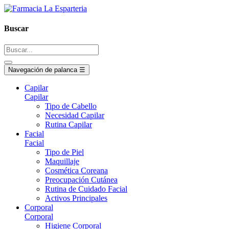
Buscar
Navegación de palanca
☰
Capilar
Capilar
Tipo de Cabello
Necesidad Capilar
Rutina Capilar
Facial
Facial
Tipo de Piel
Maquillaje
Cosmética Coreana
Preocupación Cutánea
Rutina de Cuidado Facial
Activos Principales
Corporal
Corporal
Higiene Corporal