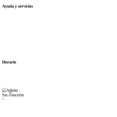
Ayuda y servicios
Tiempo estimado para la entrega
Métodos de pago
Política de privacidad
Política de cookies
Términos y condiciones legales
Horario
Lunes a Viernes: 8:00 a 22:00
Sábado: 9:00 a 22:00

Sin conexión

×
Existente Affiliate
Ingrese a su cuenta