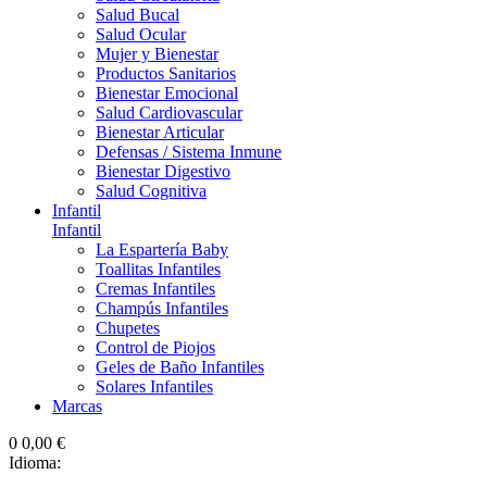
Salud Bucal
Salud Ocular
Mujer y Bienestar
Productos Sanitarios
Bienestar Emocional
Salud Cardiovascular
Bienestar Articular
Defensas / Sistema Inmune
Bienestar Digestivo
Salud Cognitiva
Infantil
Infantil
La Espartería Baby
Toallitas Infantiles
Cremas Infantiles
Champús Infantiles
Chupetes
Control de Piojos
Geles de Baño Infantiles
Solares Infantiles
Marcas
0
0,00 €
Idioma: