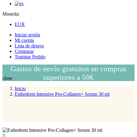
Moneda:
EUR
Iniciar sesión
Mi cuenta
Lista de deseos
Comparar
Tramitar Pedido
Gastos de envío gratuitos en compras
superiores a 50€
close
Inicio
Esthederm Intensive Pro-Collagen+ Serum 30 ml
