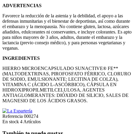
ADVERTENCIAS
Favorece la reducción de la astenia y la debilidad, el apoyo a las
defensas inmunitarias y el bienestar de deportistas, así como durante
el embarazo y la menopausia. No contiene gluten, lactosa, azúcares
añadidos, edulcorantes ni conservantes, e incluye colorantes. Es apto
para niños mayores de 3 años, adultos, durante el embarazo y la
lactancia (previo consejo médico), y para personas vegetarianas y
veganas.
INGREDIENTES
HIERRO MICROENCAPSULADO SUNACTIVE® FE**
(MALTODEXTRINAS, PIROFOSFATO FÉRRICO, CLORURO
DE SODIO, EMULSIONANTE: LECITINA DE COLZA),
VITAMINA C (ÁCIDO L-ASCÓRBICO), CÁPSULA EN
HIDROXIPROPILMETILCELULOSA, AGENTES
ANTIAGLOMERANTES: DIÓXIDO DE SILICIO, SALES DE
MAGNESIO DE LOS ÁCIDOS GRASOS.
Referencia
000274
En stock
4 Artículos
También te puede gustar