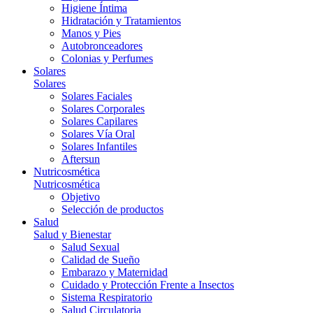
Higiene Íntima
Hidratación y Tratamientos
Manos y Pies
Autobronceadores
Colonias y Perfumes
Solares
Solares
Solares Faciales
Solares Corporales
Solares Capilares
Solares Vía Oral
Solares Infantiles
Aftersun
Nutricosmética
Nutricosmética
Objetivo
Selección de productos
Salud
Salud y Bienestar
Salud Sexual
Calidad de Sueño
Embarazo y Maternidad
Cuidado y Protección Frente a Insectos
Sistema Respiratorio
Salud Circulatoria