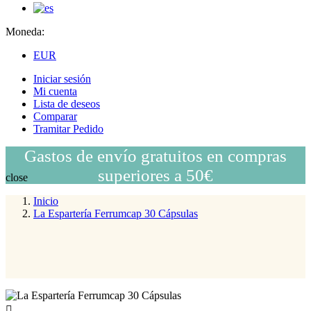
Moneda:
EUR
Iniciar sesión
Mi cuenta
Lista de deseos
Comparar
Tramitar Pedido
Gastos de envío gratuitos en compras
superiores a 50€
close
Inicio
La Espartería Ferrumcap 30 Cápsulas
