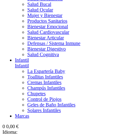
Salud Bucal
Salud Ocular
Mujer y Bienestar
Productos Sanitarios
Bienestar Emocional
Salud Cardiovascular
Bienestar Articular
Defensas / Sistema Inmune
Bienestar Digestivo
Salud Cognitiva
Infantil
Infantil
La Espartería Baby
Toallitas Infantiles
Cremas Infantiles
Champús Infantiles
Chupetes
Control de Piojos
Geles de Baño Infantiles
Solares Infantiles
Marcas
0
0,00 €
Idioma: