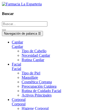
Buscar
Navegación de palanca
☰
Capilar
Capilar
Tipo de Cabello
Necesidad Capilar
Rutina Capilar
Facial
Facial
Tipo de Piel
Maquillaje
Cosmética Coreana
Preocupación Cutánea
Rutina de Cuidado Facial
Activos Principales
Corporal
Corporal
Higiene Corporal