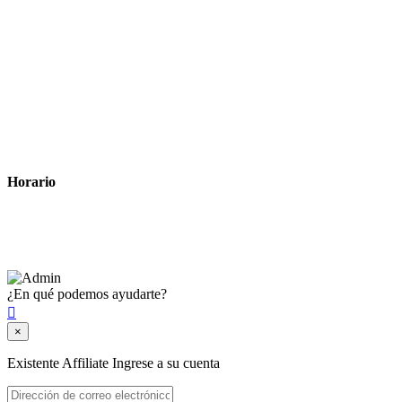
Tiempo estimado para la entrega
Métodos de pago
Política de privacidad
Política de cookies
Términos y condiciones legales
Horario
Lunes a Viernes: 8:00 a 22:00
Sábado: 9:00 a 22:00
¿En qué podemos ayudarte?

×
Existente Affiliate
Ingrese a su cuenta