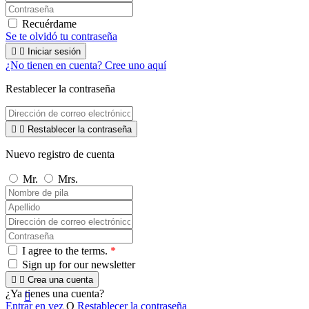
Recuérdame
Se te olvidó tu contraseña


Iniciar sesión
¿No tienen en cuenta? Cree uno aquí
Restablecer la contraseña


Restablecer la contraseña
Nuevo registro de cuenta
Mr.
Mrs.
I agree to the terms.
*
Sign up for our newsletter


Crea una cuenta
¿Ya tienes una cuenta?

Entrar en vez
O
Restablecer la contraseña