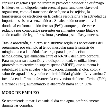
cápsulas vegetales que no irritan ni provocan pesadez de estómago.
El hierro es un oligoelemento esencial para funciones clave del
organismo, como el transporte de oxígeno a los tejidos, la
transferencia de electrones en la cadena respiratoria y la actividad de
importantes sistemas enzimáticos. Su absorción ocurre a nivel
duodenal en forma de ión ferroso (Fe²⁺), aunque puede verse
reducida por compuestos presentes en alimentos como fitatos o
ácido oxálico de legumbres, frutas, verduras, semillas y nueces.
Tras la absorción, el hierro se distribuye según las necesidades del
organismo, por ejemplo al tejido muscular para la síntesis de
mioglobina o a la médula ósea roja para la producción de
hemoglobina, que almacena entre el 60-70% del hierro corporal.
Para mejorar su absorción y biodisponibilidad, se utiliza hierro
pirofosfato micronizado superdisperso (MDFP), que aumenta la
estabilidad frente al calor y la oxidación, disimula el olor, color y
sabor desagradables, y reduce la irritabilidad gástrica. La vitamina C
incluida en la fórmula favorece la conversión de hierro férrico (Fe³⁺)
a ferroso (Fe²⁺), aumentando la absorción hasta en un 30%.
MODO DE EMPLEO
Se recomienda tomar 1 cápsula al día con agua, preferiblemente
durante las comidas.