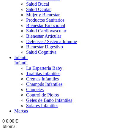
Salud Bucal
Salud Ocular
Mujer y Bienestar
Productos Sanitarios
Bienestar Emocional
Salud Cardiovascular
Bienestar Articular
Defensas / Sistema Inmune
Bienestar Digestivo
Salud Cognitiva
Infantil
Infantil
La Espartería Baby
Toallitas Infantiles
Cremas Infantiles
Champús Infantiles
Chupetes
Control de Piojos
Geles de Baño Infantiles
Solares Infantiles
Marcas
0
0,00 €
Idioma: