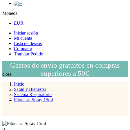
Moneda:
EUR
Iniciar sesión
Mi cuenta
Lista de deseos
Comparar
Tramitar Pedido
Gastos de envío gratuitos en compras
superiores a 50€
close
Inicio
Salud y Bienestar
Sistema Respiratorio
Fitonasal Spray 15ml
