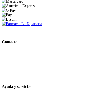
PARAFARMACIA LA ESPARTERIA
Contacto
Calle Rodríguez Marín, 8 14002, Córdoba
957 472 763
648 167 760
contacto@farmacialaesparteria.es
Ayuda y servicios
Tiempo estimado para la entrega
Métodos de pago