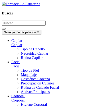
Buscar
Navegación de palanca
☰
Capilar
Capilar
Tipo de Cabello
Necesidad Capilar
Rutina Capilar
Facial
Facial
Tipo de Piel
Maquillaje
Cosmética Coreana
Preocupación Cutánea
Rutina de Cuidado Facial
Activos Principales
Corporal
Corporal
Higiene Corporal