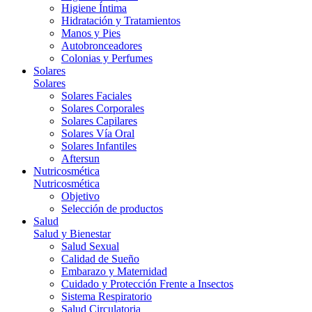
Higiene Íntima
Hidratación y Tratamientos
Manos y Pies
Autobronceadores
Colonias y Perfumes
Solares
Solares
Solares Faciales
Solares Corporales
Solares Capilares
Solares Vía Oral
Solares Infantiles
Aftersun
Nutricosmética
Nutricosmética
Objetivo
Selección de productos
Salud
Salud y Bienestar
Salud Sexual
Calidad de Sueño
Embarazo y Maternidad
Cuidado y Protección Frente a Insectos
Sistema Respiratorio
Salud Circulatoria