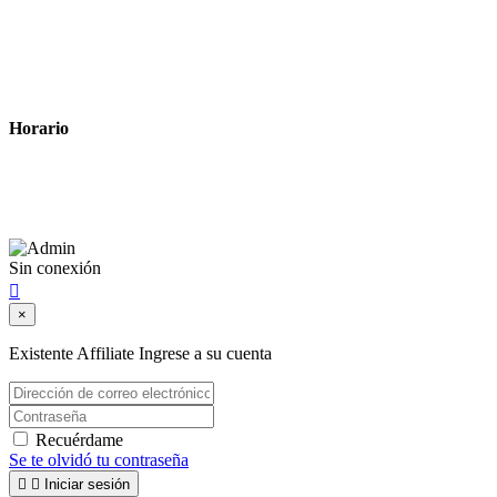
Política de privacidad
Política de cookies
Términos y condiciones legales
Horario
Lunes a Viernes: 8:00 a 22:00
Sábado: 9:00 a 22:00
Sin conexión

×
Existente Affiliate
Ingrese a su cuenta
Recuérdame
Se te olvidó tu contraseña


Iniciar sesión