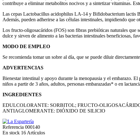
contribuye a eliminar metabolitos nocivos y a sintetizar vitaminas. Este
Las cepas Lactobacillus acidophilus LA-14 y Bifidobacterium lactis BL
Además, pueden adherirse a las células intestinales, impidiendo que ot
Los fructo-oligosacáridos (FOS) son fibras prebióticas naturales que s
dulce y sirven de alimento a las bacterias intestinales beneficiosas, f
MODO DE EMPLEO
Se recomienda tomar un sobre al día, que se puede diluir directamente
ADVERTENCIAS
Bienestar intestinal y apoyo durante la menopausia y el embarazo. El 
niños a partir de 3 años, adultos, personas embarazadas* o en lactanc
INGREDIENTES
EDULCOLORANTE: SORBITOL; FRUCTO-OLIGOSACÁRIDOS, 
ANTIAGLOMERANTE: DIÓXIDO DE SILICIO
Referencia
000140
En stock
16 Artículos