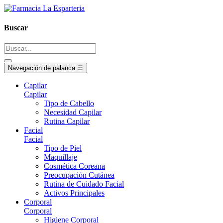
Buscar
Navegación de palanca
☰
Capilar
Capilar
Tipo de Cabello
Necesidad Capilar
Rutina Capilar
Facial
Facial
Tipo de Piel
Maquillaje
Cosmética Coreana
Preocupación Cutánea
Rutina de Cuidado Facial
Activos Principales
Corporal
Corporal
Higiene Corporal