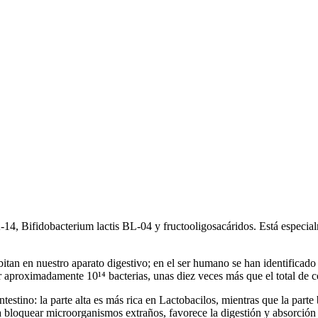
4, Bifidobacterium lactis BL-04 y fructooligosacáridos. Está especialme
itan en nuestro aparato digestivo; en el ser humano se han identificado
 aproximadamente 10¹⁴ bacterias, unas diez veces más que el total de c
testino: la parte alta es más rica en Lactobacilos, mientras que la part
a a bloquear microorganismos extraños, favorece la digestión y absorción