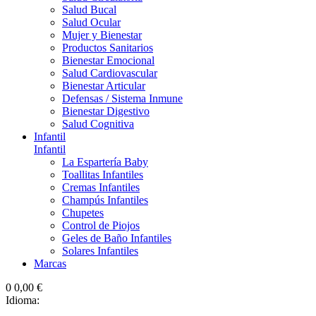
Salud Bucal
Salud Ocular
Mujer y Bienestar
Productos Sanitarios
Bienestar Emocional
Salud Cardiovascular
Bienestar Articular
Defensas / Sistema Inmune
Bienestar Digestivo
Salud Cognitiva
Infantil
Infantil
La Espartería Baby
Toallitas Infantiles
Cremas Infantiles
Champús Infantiles
Chupetes
Control de Piojos
Geles de Baño Infantiles
Solares Infantiles
Marcas
0
0,00 €
Idioma: