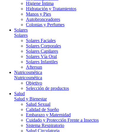
Higiene Íntima
Hidratación y Tratamientos
Manos y Pies
Autobronceadores
Colonias y Perfumes
Solares
Solares
Solares Faciales
Solares Corporales
Solares Capilares
Solares Vía Oral
Solares Infantiles
Aftersun
Nutricosmética
Nutricosmética
Objetivo
Selección de productos
Salud
Salud y Bienestar
Salud Sexual
Calidad de Sueño
Embarazo y Maternidad
Cuidado y Protección Frente a Insectos
Sistema Respiratorio
Salud Circulatoria