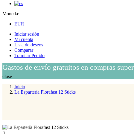
Moneda:
EUR
Iniciar sesión
Mi cuenta
Lista de deseos
Comparar
Tramitar Pedido
Gastos de envío gratuitos en compras super
close
Inicio
La Espartería Florafast 12 Sticks
