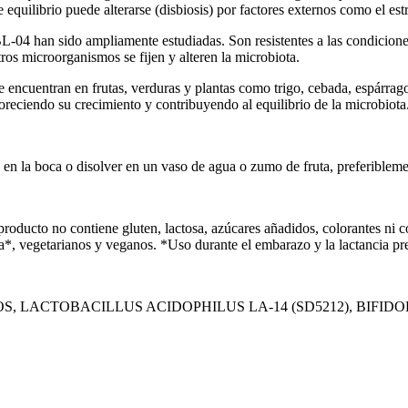
 equilibrio puede alterarse (disbiosis) por factores externos como el estr
-04 han sido ampliamente estudiadas. Son resistentes a las condiciones 
ros microorganismos se fijen y alteren la microbiota.
e encuentran en frutas, verduras y plantas como trigo, cebada, espárrago
avoreciendo su crecimiento y contribuyendo al equilibrio de la microbiota
 en la boca o disolver en un vaso de agua o zumo de fruta, preferibleme
producto no contiene gluten, lactosa, azúcares añadidos, colorantes ni 
ia*, vegetarianos y veganos. *Uso durante el embarazo y la lactancia p
LACTOBACILLUS ACIDOPHILUS LA-14 (SD5212), BIFIDOB