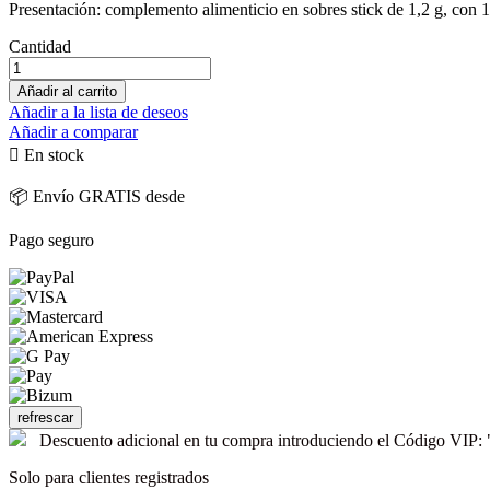
Presentación: complemento alimenticio en sobres stick de 1,2 g, con 
Cantidad
Añadir al carrito
Añadir a la lista de deseos
Añadir a comparar

En stock
📦 Envío GRATIS desde
Pago seguro
Descuento adicional en tu compra introduciendo el Código V
Solo para clientes registrados