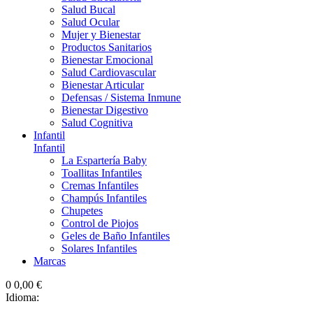
Salud Bucal
Salud Ocular
Mujer y Bienestar
Productos Sanitarios
Bienestar Emocional
Salud Cardiovascular
Bienestar Articular
Defensas / Sistema Inmune
Bienestar Digestivo
Salud Cognitiva
Infantil
Infantil
La Espartería Baby
Toallitas Infantiles
Cremas Infantiles
Champús Infantiles
Chupetes
Control de Piojos
Geles de Baño Infantiles
Solares Infantiles
Marcas
0
0,00 €
Idioma: