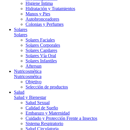
Higiene Íntima
Hidratación y Tratamientos
Manos y Pies
Autobronceadores
Colonias y Perfumes
Solares
Solares
Solares Faciales
Solares Corporales
Solares Capilares
Solares Vía Oral
Solares Infantiles
Aftersun
Nutricosmética
Nutricosmética
Objetivo
Selección de productos
Salud
Salud y Bienestar
Salud Sexual
Calidad de Sueño
Embarazo y Maternidad
Cuidado y Protección Frente a Insectos
Sistema Respiratorio
Salud Circulatoria