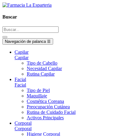
Buscar
Navegación de palanca
☰
Capilar
Capilar
Tipo de Cabello
Necesidad Capilar
Rutina Capilar
Facial
Facial
Tipo de Piel
Maquillaje
Cosmética Coreana
Preocupación Cutánea
Rutina de Cuidado Facial
Activos Principales
Corporal
Corporal
Higiene Corporal