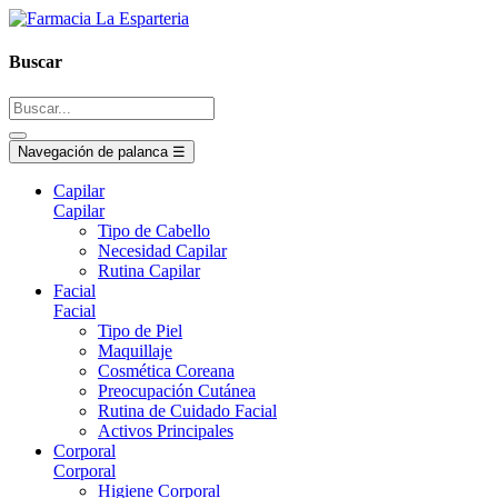
Buscar
Navegación de palanca
☰
Capilar
Capilar
Tipo de Cabello
Necesidad Capilar
Rutina Capilar
Facial
Facial
Tipo de Piel
Maquillaje
Cosmética Coreana
Preocupación Cutánea
Rutina de Cuidado Facial
Activos Principales
Corporal
Corporal
Higiene Corporal