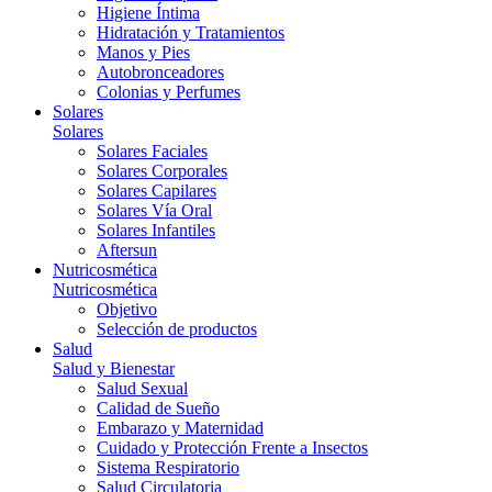
Higiene Íntima
Hidratación y Tratamientos
Manos y Pies
Autobronceadores
Colonias y Perfumes
Solares
Solares
Solares Faciales
Solares Corporales
Solares Capilares
Solares Vía Oral
Solares Infantiles
Aftersun
Nutricosmética
Nutricosmética
Objetivo
Selección de productos
Salud
Salud y Bienestar
Salud Sexual
Calidad de Sueño
Embarazo y Maternidad
Cuidado y Protección Frente a Insectos
Sistema Respiratorio
Salud Circulatoria