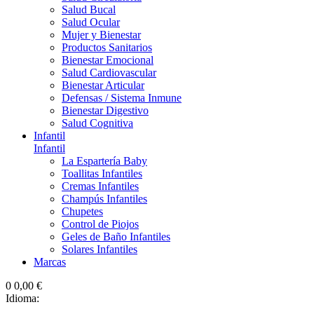
Salud Bucal
Salud Ocular
Mujer y Bienestar
Productos Sanitarios
Bienestar Emocional
Salud Cardiovascular
Bienestar Articular
Defensas / Sistema Inmune
Bienestar Digestivo
Salud Cognitiva
Infantil
Infantil
La Espartería Baby
Toallitas Infantiles
Cremas Infantiles
Champús Infantiles
Chupetes
Control de Piojos
Geles de Baño Infantiles
Solares Infantiles
Marcas
0
0,00 €
Idioma: