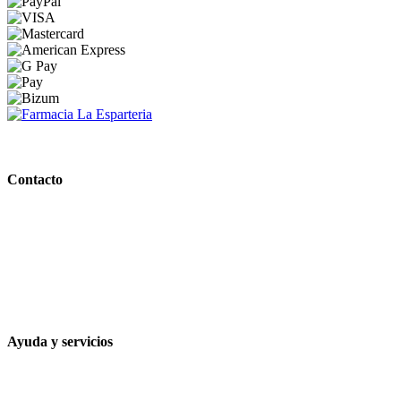
PARAFARMACIA LA ESPARTERIA
Contacto
Calle Rodríguez Marín, 8 14002, Córdoba
957 472 763
648 167 760
contacto@farmacialaesparteria.es
Ayuda y servicios
Tiempo estimado para la entrega