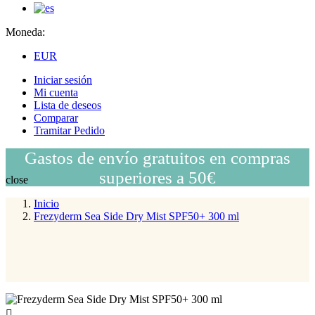
Moneda:
EUR
Iniciar sesión
Mi cuenta
Lista de deseos
Comparar
Tramitar Pedido
Gastos de envío gratuitos en compras
superiores a 50€
close
Inicio
Frezyderm Sea Side Dry Mist SPF50+ 300 ml
