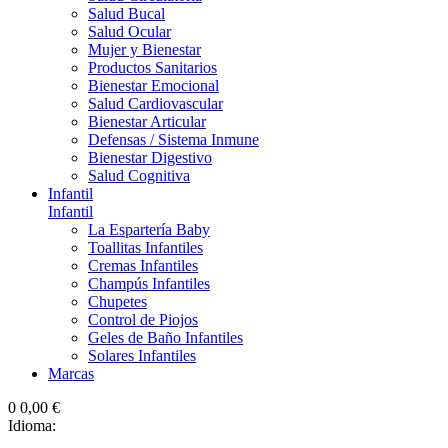
Salud Bucal
Salud Ocular
Mujer y Bienestar
Productos Sanitarios
Bienestar Emocional
Salud Cardiovascular
Bienestar Articular
Defensas / Sistema Inmune
Bienestar Digestivo
Salud Cognitiva
Infantil
Infantil
La Espartería Baby
Toallitas Infantiles
Cremas Infantiles
Champús Infantiles
Chupetes
Control de Piojos
Geles de Baño Infantiles
Solares Infantiles
Marcas
0
0,00 €
Idioma: