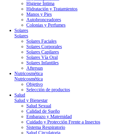
Higiene Íntima
Hidratación y Tratamientos
Manos y Pies
Autobronceadores
Colonias y Perfumes
Solares
Solares
Solares Faciales
Solares Corporales
Solares Capilares
Solares Vía Oral
Solares Infantiles
Aftersun
Nutricosmética
Nutricosmética
Objetivo
Selección de productos
Salud
Salud y Bienestar
Salud Sexual
Calidad de Sueño
Embarazo y Maternidad
Cuidado y Protección Frente a Insectos
Sistema Respiratorio
Salud Circulatoria