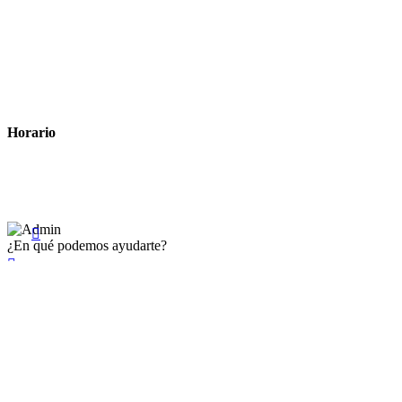
Métodos de pago
Política de privacidad
Política de cookies
Términos y condiciones legales
Horario
Lunes a Viernes: 8:00 a 22:00
Sábado: 9:00 a 22:00

¿En qué podemos ayudarte?

×
Existente Affiliate
Ingrese a su cuenta
Recuérdame
Se te olvidó tu contraseña