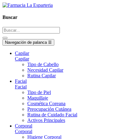
Buscar
Navegación de palanca
☰
Capilar
Capilar
Tipo de Cabello
Necesidad Capilar
Rutina Capilar
Facial
Facial
Tipo de Piel
Maquillaje
Cosmética Coreana
Preocupación Cutánea
Rutina de Cuidado Facial
Activos Principales
Corporal
Corporal
Higiene Corporal