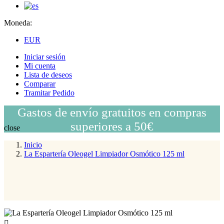
Moneda:
EUR
Iniciar sesión
Mi cuenta
Lista de deseos
Comparar
Tramitar Pedido
Gastos de envío gratuitos en compras
superiores a 50€
close
Inicio
La Espartería Oleogel Limpiador Osmótico 125 ml
