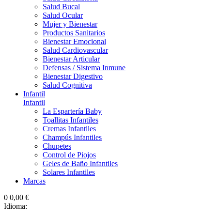
Salud Bucal
Salud Ocular
Mujer y Bienestar
Productos Sanitarios
Bienestar Emocional
Salud Cardiovascular
Bienestar Articular
Defensas / Sistema Inmune
Bienestar Digestivo
Salud Cognitiva
Infantil
Infantil
La Espartería Baby
Toallitas Infantiles
Cremas Infantiles
Champús Infantiles
Chupetes
Control de Piojos
Geles de Baño Infantiles
Solares Infantiles
Marcas
0
0,00 €
Idioma: