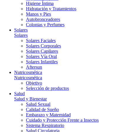
Higiene Íntima
Hidratación y Tratamientos
Manos y Pies
Autobronceadores
Colonias y Perfumes
Solares
Solares
Solares Faciales
Solares Corporales
Solares Capilares
Solares Vía Oral
Solares Infantiles
Aftersun
Nutricosmética
Nutricosmética
Objetivo
Selección de productos
Salud
Salud y Bienestar
Salud Sexual
Calidad de Sueño
Embarazo y Maternidad
Cuidado y Protección Frente a Insectos
Sistema Respiratorio
Salud Circulatoria