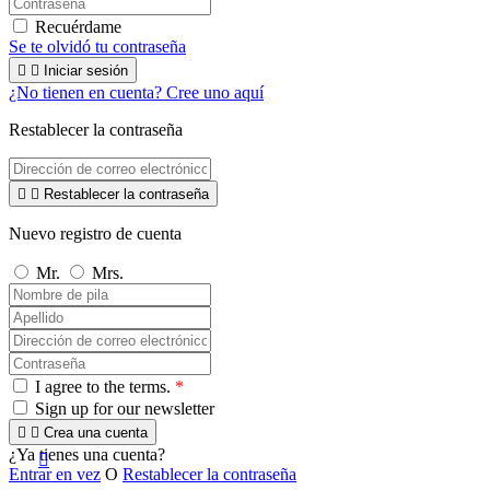
Recuérdame
Se te olvidó tu contraseña


Iniciar sesión
¿No tienen en cuenta? Cree uno aquí
Restablecer la contraseña


Restablecer la contraseña
Nuevo registro de cuenta
Mr.
Mrs.
I agree to the terms.
*
Sign up for our newsletter


Crea una cuenta
¿Ya tienes una cuenta?

Entrar en vez
O
Restablecer la contraseña