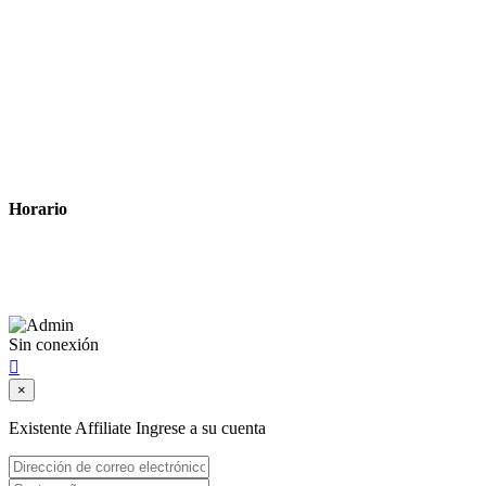
Tiempo estimado para la entrega
Métodos de pago
Política de privacidad
Política de cookies
Términos y condiciones legales
Horario
Lunes a Viernes: 8:00 a 22:00
Sábado: 9:00 a 22:00
Sin conexión

×
Existente Affiliate
Ingrese a su cuenta