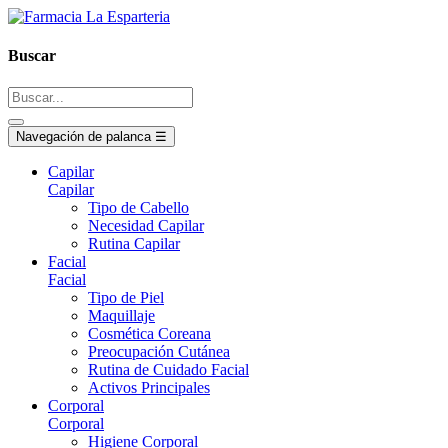
Buscar
Navegación de palanca
☰
Capilar
Capilar
Tipo de Cabello
Necesidad Capilar
Rutina Capilar
Facial
Facial
Tipo de Piel
Maquillaje
Cosmética Coreana
Preocupación Cutánea
Rutina de Cuidado Facial
Activos Principales
Corporal
Corporal
Higiene Corporal