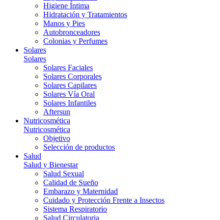
Higiene Íntima
Hidratación y Tratamientos
Manos y Pies
Autobronceadores
Colonias y Perfumes
Solares
Solares
Solares Faciales
Solares Corporales
Solares Capilares
Solares Vía Oral
Solares Infantiles
Aftersun
Nutricosmética
Nutricosmética
Objetivo
Selección de productos
Salud
Salud y Bienestar
Salud Sexual
Calidad de Sueño
Embarazo y Maternidad
Cuidado y Protección Frente a Insectos
Sistema Respiratorio
Salud Circulatoria