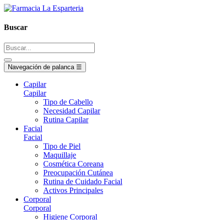
Buscar
Navegación de palanca
☰
Capilar
Capilar
Tipo de Cabello
Necesidad Capilar
Rutina Capilar
Facial
Facial
Tipo de Piel
Maquillaje
Cosmética Coreana
Preocupación Cutánea
Rutina de Cuidado Facial
Activos Principales
Corporal
Corporal
Higiene Corporal