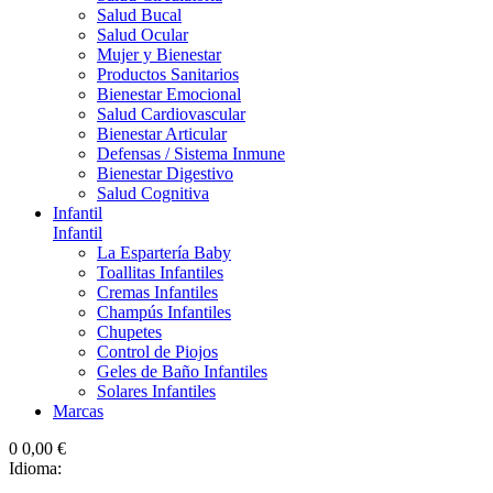
Salud Bucal
Salud Ocular
Mujer y Bienestar
Productos Sanitarios
Bienestar Emocional
Salud Cardiovascular
Bienestar Articular
Defensas / Sistema Inmune
Bienestar Digestivo
Salud Cognitiva
Infantil
Infantil
La Espartería Baby
Toallitas Infantiles
Cremas Infantiles
Champús Infantiles
Chupetes
Control de Piojos
Geles de Baño Infantiles
Solares Infantiles
Marcas
0
0,00 €
Idioma: