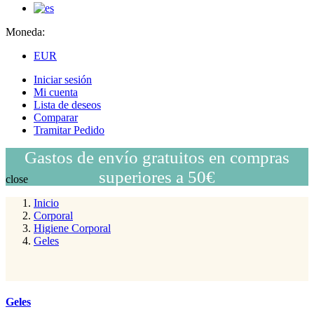
Moneda:
EUR
Iniciar sesión
Mi cuenta
Lista de deseos
Comparar
Tramitar Pedido
Gastos de envío gratuitos en compras
superiores a 50€
close
Inicio
Corporal
Higiene Corporal
Geles
Geles