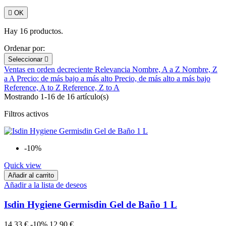

OK
Hay 16 productos.
Ordenar por:
Seleccionar

Ventas en orden decreciente
Relevancia
Nombre, A a Z
Nombre, Z
a A
Precio: de más bajo a más alto
Precio, de más alto a más bajo
Reference, A to Z
Reference, Z to A
Mostrando 1-16 de 16 artículo(s)
Filtros activos
-10%
Quick view
Añadir al carrito
Añadir a la lista de deseos
Isdin Hygiene Germisdin Gel de Baño 1 L
14,33 €
-10%
12,90 €