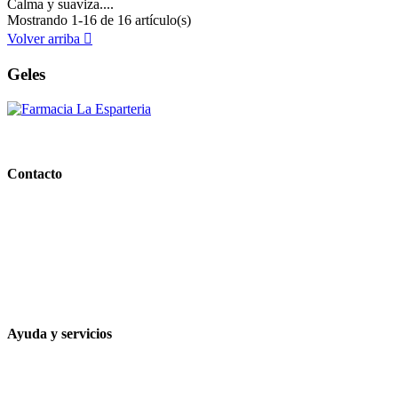
Calma y suaviza....
Mostrando 1-16 de 16 artículo(s)
Volver arriba

Geles
PARAFARMACIA LA ESPARTERIA
Contacto
Calle Rodríguez Marín, 8 14002, Córdoba
957 472 763
648 167 760
contacto@farmacialaesparteria.es
Ayuda y servicios
Tiempo estimado para la entrega