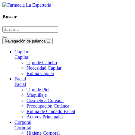
Buscar
Navegación de palanca
☰
Capilar
Capilar
Tipo de Cabello
Necesidad Capilar
Rutina Capilar
Facial
Facial
Tipo de Piel
Maquillaje
Cosmética Coreana
Preocupación Cutánea
Rutina de Cuidado Facial
Activos Principales
Corporal
Corporal
Higiene Corporal