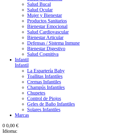
Salud Bucal
Salud Ocular
Mujer y Bienestar
Productos Sanitarios
Bienestar Emocional
Salud Cardiovascular
Bienestar Articular
Defensas / Sistema Inmune
Bienestar Digestivo
Salud Cognitiva
Infantil
Infantil
La Espartería Baby
Toallitas Infantiles
Cremas Infantiles
Champús Infantiles
Chupetes
Control de Piojos
Geles de Baño Infantiles
Solares Infantiles
Marcas
0
0,00 €
Idioma: