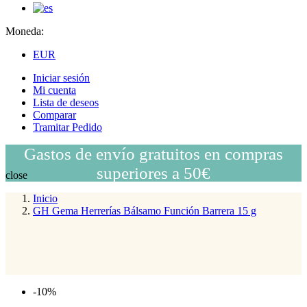
Moneda:
EUR
Iniciar sesión
Mi cuenta
Lista de deseos
Comparar
Tramitar Pedido
Gastos de envío gratuitos en compras
superiores a 50€
close
Inicio
GH Gema Herrerías Bálsamo Función Barrera 15 g
-10%