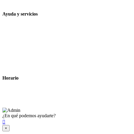
contacto@farmacialaesparteria.es
Ayuda y servicios
Tiempo estimado para la entrega
Métodos de pago
Política de privacidad
Política de cookies
Términos y condiciones legales
Horario
Lunes a Viernes: 8:00 a 22:00
Sábado: 9:00 a 22:00
¿En qué podemos ayudarte?

×